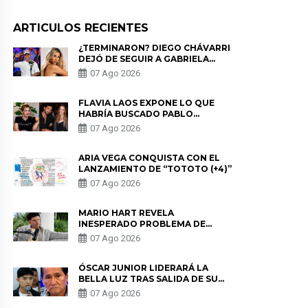
ARTICULOS RECIENTES
¿TERMINARON? DIEGO CHÁVARRI
DEJÓ DE SEGUIR A GABRIELA
HERRERA Y ANUNCIA SU SALIDA
07 Ago 2026
DE PÓDCAST
FLAVIA LAOS EXPONE LO QUE
HABRÍA BUSCADO PABLO
HEREDIA CON ALE FULLER: “UNA
07 Ago 2026
DE LAS PARTES QUERÍA EL
REMEMBER”
ARIA VEGA CONQUISTA CON EL
LANZAMIENTO DE “TOTOTO (+4)”
07 Ago 2026
MARIO HART REVELA
INESPERADO PROBLEMA DE
SALUD ANTES DE SEPARARSE DE
07 Ago 2026
KORINA: “ME ENCONTRARON UN
TUMOR”
ÓSCAR JUNIOR LIDERARÁ LA
BELLA LUZ TRAS SALIDA DE SU
PADRE POR POLÉMICA CON
07 Ago 2026
NALDY SALDAÑA