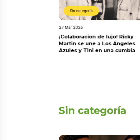
Sin categoría
27 Mar 2026
”: Christian Cueva
¡Colaboración de lujo! Ricky
“Amor y Fuego” y
Martin se une a Los Ángeles
rores con Pamela
Azules y Tini en una cumbia
Sin categoría