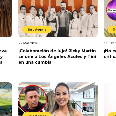
Sin categoría
Si
27 Mar 2026
11 Feb
eva
¡Colaboración de lujo! Ricky Martin
¡No c
 y
se une a Los Ángeles Azules y Tini
críti
la
en una cumbia