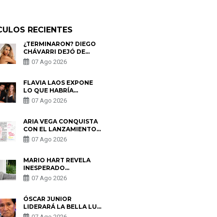
CULOS RECIENTES
¿TERMINARON? DIEGO
CHÁVARRI DEJÓ DE
SEGUIR A GABRIELA
07 Ago 2026
HERRERA Y ANUNCIA SU
SALIDA DE PÓDCAST
FLAVIA LAOS EXPONE
LO QUE HABRÍA
BUSCADO PABLO
07 Ago 2026
HEREDIA CON ALE
FULLER: “UNA DE LAS
PARTES QUERÍA EL
ARIA VEGA CONQUISTA
REMEMBER”
CON EL LANZAMIENTO
DE “TOTOTO (+4)”
07 Ago 2026
MARIO HART REVELA
INESPERADO
PROBLEMA DE SALUD
07 Ago 2026
ANTES DE SEPARARSE
DE KORINA: “ME
ENCONTRARON UN
ÓSCAR JUNIOR
TUMOR”
LIDERARÁ LA BELLA LUZ
TRAS SALIDA DE SU
07 Ago 2026