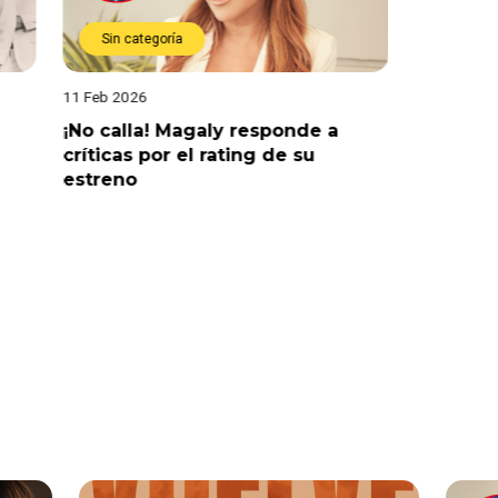
Sin categoría
Sin cat
11 Feb 2026
01 Ene 2026
¡No calla! Magaly responde a
¡Mensaje
críticas por el rating de su
Ramírez 
estreno
fuerte r
solas, t