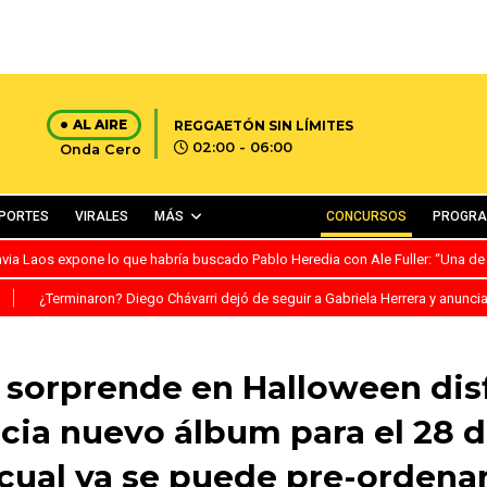
AL AIRE
REGGAETÓN SIN LÍMITES
02:00 - 06:00
Onda Cero
PORTES
VIRALES
MÁS
CONCURSOS
PROGR
avia Laos expone lo que habría buscado Pablo Heredia con Ale Fuller: “Una de
S
¿Terminaron? Diego Chávarri dejó de seguir a Gabriela Herrera y anunci
sorprende en Halloween dis
cia nuevo álbum para el 28 
cual ya se puede pre-ordena