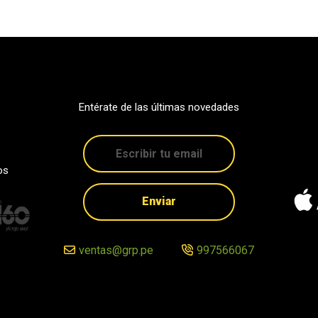
Entérate de las últimas novedades
os
Enviar
ventas@grp.pe
997566067