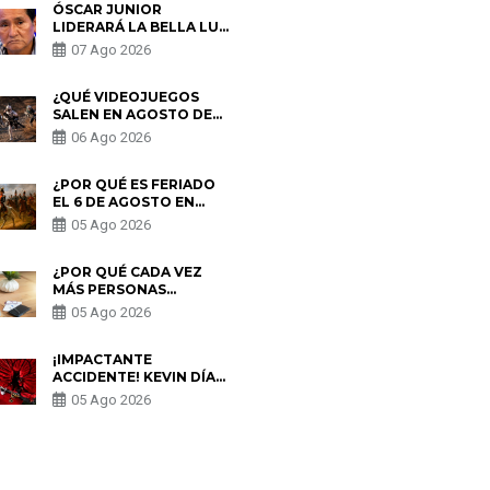
ÓSCAR JUNIOR
LIDERARÁ LA BELLA LUZ
TRAS SALIDA DE SU
07 Ago 2026
PADRE POR POLÉMICA
CON NALDY SALDAÑA
¿QUÉ VIDEOJUEGOS
SALEN EN AGOSTO DE
2026? ESTOS SON LOS
06 Ago 2026
ESTRENOS MÁS
ESPERADOS
¿POR QUÉ ES FERIADO
EL 6 DE AGOSTO EN
PERÚ? ESTA ES LA
05 Ago 2026
HISTORIA
¿POR QUÉ CADA VEZ
MÁS PERSONAS
UTILIZAN UNA VPN
05 Ago 2026
PARA PROTEGER SU
PRIVACIDAD?
¡IMPACTANTE
ACCIDENTE! KEVIN DÍAZ
CAE DESDE OCHO
05 Ago 2026
METROS EN “ESTO ES
GUERRA” Y GENERA
PREOCUPACIÓN
S