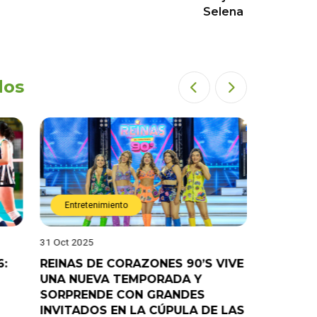
Selena
dos
Entretenimiento
Entret
31 Oct 2025
28 Oct 202
6:
REINAS DE CORAZONES 90’S VIVE
¡”Good T
UNA NUEVA TEMPORADA Y
“Pelao” 
SORPRENDE CON GRANDES
programa
INVITADOS EN LA CÚPULA DE LAS