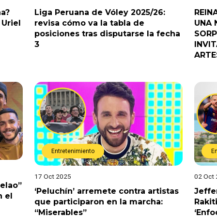
na?
Liga Peruana de Vóley 2025/26:
REIN
Uriel
revisa cómo va la tabla de
UNA 
posiciones tras disputarse la fecha
SORP
3
INVI
ARTE
Entretenimiento
E
17 Oct 2025
02 Oct
Pelao”
‘Peluchín’ arremete contra artistas
Jeffe
 el
que participaron en la marcha:
Rakit
“Miserables”
‘Enfo