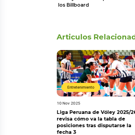
los Billboard
Articulos Relaciona
Entretenimiento
10 Nov 2025
arot esta semana?
Liga Peruana de Vóley 2025/2
predicciones de
revisa cómo va la tabla de
aquí
posiciones tras disputarse la
fecha 3