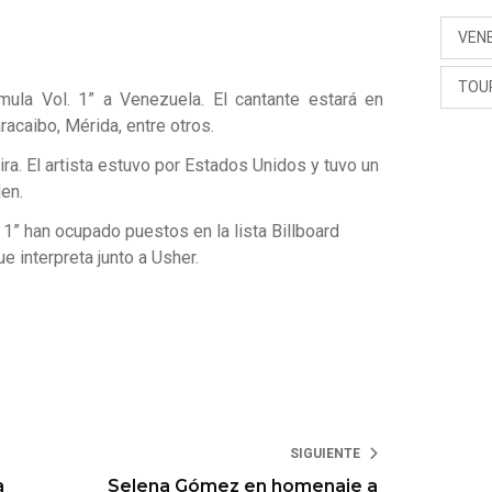
VEN
TOU
ula Vol. 1” a Venezuela. El cantante estará en
caibo, Mérida, entre otros.
ra. El artista estuvo por Estados Unidos y tuvo un
en.
1” han ocupado puestos en la lista Billboard
e interpreta junto a Usher.
SIGUIENTE
a
Selena Gómez en homenaje a