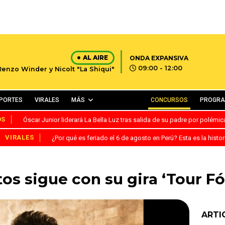
AL AIRE
ONDA EXPANSIVA
09:00 - 12:00
Renzo Winder y Nicolt "La Shiqui"
PORTES
VIRALES
MÁS
CONCURSOS
PROGR
OS
Óscar Junior liderará La Bella Luz tras salida de su padre por polémi
VIRALES
¿Por qué es feriado el 6 de agosto en Perú? Esta es la histor
s sigue con su gira ‘Tour Fór
ARTI