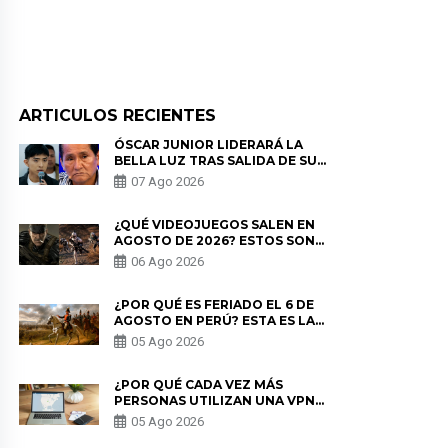
ARTICULOS RECIENTES
ÓSCAR JUNIOR LIDERARÁ LA
BELLA LUZ TRAS SALIDA DE SU
PADRE POR POLÉMICA CON
07 Ago 2026
NALDY SALDAÑA
¿QUÉ VIDEOJUEGOS SALEN EN
AGOSTO DE 2026? ESTOS SON
LOS ESTRENOS MÁS ESPERADOS
06 Ago 2026
¿POR QUÉ ES FERIADO EL 6 DE
AGOSTO EN PERÚ? ESTA ES LA
HISTORIA
05 Ago 2026
¿POR QUÉ CADA VEZ MÁS
PERSONAS UTILIZAN UNA VPN
PARA PROTEGER SU
05 Ago 2026
PRIVACIDAD?