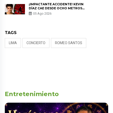
¡IMPACTANTE ACCIDENTE! KEVIN
DÍAZ CAE DESDE OCHO METROS
EN “ESTO ES GUERRA” Y GENERA
05 Ago 2026
PREOCUPACIÓN
TAGS
LIMA
CONCIERTO
ROMEO SANTOS
Entretenimiento