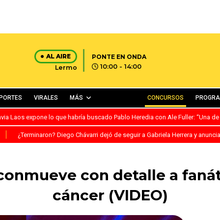
AL AIRE
PONTE EN ONDA
10:00 - 14:00
Lermo
PORTES
VIRALES
MÁS
CONCURSOS
PROGR
avia Laos expone lo que habría buscado Pablo Heredia con Ale Fuller: “Una de
S
¿Terminaron? Diego Chávarri dejó de seguir a Gabriela Herrera y anunci
onmueve con detalle a faná
cáncer (VIDEO)