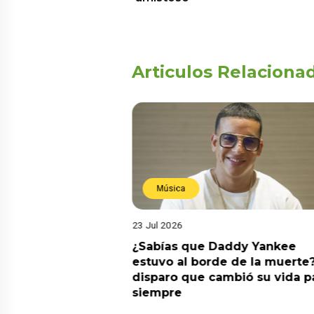
Articulos Relaciona
Música
23 Jul 2026
ia su nuevo álbum
¿Sabías que Daddy Yankee
nto de sentir
estuvo al borde de la muerte?
 la fecha de
disparo que cambió su vida p
siempre