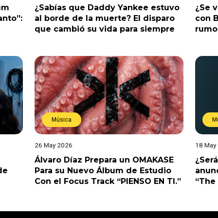
bum
¿Sabías que Daddy Yankee estuvo
¿Se 
anto”:
al borde de la muerte? El disparo
con B
que cambió su vida para siempre
rumo
Música
M
26 May 2026
18 May
Álvaro Díaz Prepara un OMAKASE
¿Será
de
Para su Nuevo Álbum de Estudio
anunc
Con el Focus Track “PIENSO EN TI.”
“The 