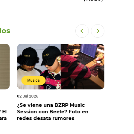
dos
Música
Estren
02 Jul 2026
19 Jun 202
¿Se viene una BZRP Music
Renzo Wi
 El
Session con Beéle? Foto en
romance
ara
redes desata rumores
“Tic Tac