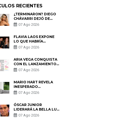
CULOS RECIENTES
¿TERMINARON? DIEGO
CHÁVARRI DEJÓ DE
SEGUIR A GABRIELA
07 Ago 2026
HERRERA Y ANUNCIA SU
SALIDA DE PÓDCAST
FLAVIA LAOS EXPONE
LO QUE HABRÍA
BUSCADO PABLO
07 Ago 2026
HEREDIA CON ALE
FULLER: “UNA DE LAS
PARTES QUERÍA EL
ARIA VEGA CONQUISTA
REMEMBER”
CON EL LANZAMIENTO
DE “TOTOTO (+4)”
07 Ago 2026
MARIO HART REVELA
INESPERADO
PROBLEMA DE SALUD
07 Ago 2026
ANTES DE SEPARARSE
DE KORINA: “ME
ENCONTRARON UN
ÓSCAR JUNIOR
TUMOR”
LIDERARÁ LA BELLA LUZ
TRAS SALIDA DE SU
07 Ago 2026
PADRE POR POLÉMICA
CON NALDY SALDAÑA