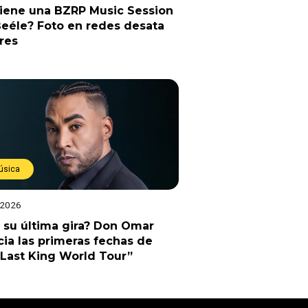
viene una BZRP Music Session
eéle? Foto en redes desata
res
úsica
 2026
 su última gira? Don Omar
ia las primeras fechas de
Last King World Tour”