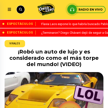
RADIO EN VIVO
ESPECTÁCULOS
Flavia Laos expone lo que habría buscado Pablo 
ESPECTÁCULOS
¿Terminaron? Diego Chávarri dejó de seguir a Ga
VIRALES
¡Robó un auto de lujo y es
considerado como el más torpe
del mundo! (VIDEO)