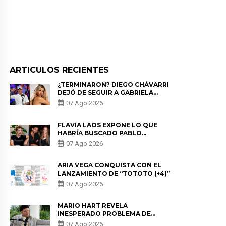
ARTICULOS RECIENTES
¿TERMINARON? DIEGO CHÁVARRI
DEJÓ DE SEGUIR A GABRIELA
HERRERA Y ANUNCIA SU SALIDA
07 Ago 2026
DE PÓDCAST
FLAVIA LAOS EXPONE LO QUE
HABRÍA BUSCADO PABLO
HEREDIA CON ALE FULLER: “UNA
07 Ago 2026
DE LAS PARTES QUERÍA EL
REMEMBER”
ARIA VEGA CONQUISTA CON EL
LANZAMIENTO DE “TOTOTO (+4)”
07 Ago 2026
MARIO HART REVELA
INESPERADO PROBLEMA DE
SALUD ANTES DE SEPARARSE DE
07 Ago 2026