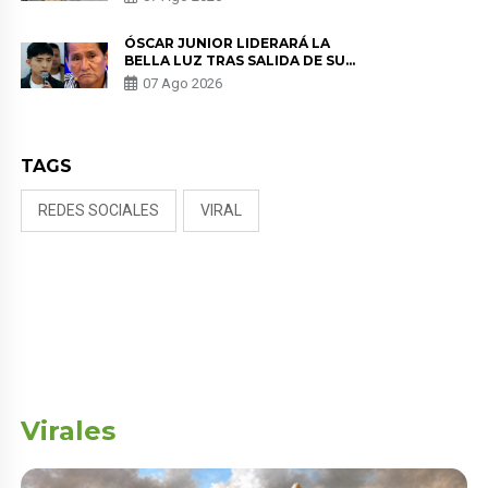
KORINA: “ME ENCONTRARON UN
TUMOR”
ÓSCAR JUNIOR LIDERARÁ LA
BELLA LUZ TRAS SALIDA DE SU
PADRE POR POLÉMICA CON
07 Ago 2026
NALDY SALDAÑA
TAGS
REDES SOCIALES
VIRAL
Virales