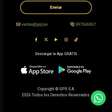
Enviar
ventas@grp.pe
997566067
Descargar la App GRATIS
Copyright © GPR S.A.
2026
Todos los Derechos Reservados.