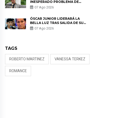
INESPERADO PROBLEMA DE
SALUD ANTES DE SEPARARSE DE
07 Ago 2026
KORINA: “ME ENCONTRARON UN
TUMOR”
ÓSCAR JUNIOR LIDERARÁ LA
BELLA LUZ TRAS SALIDA DE SU
PADRE POR POLÉMICA CON
07 Ago 2026
NALDY SALDAÑA
TAGS
ROBERTO MARTINEZ
VANESSA TERKEZ
ROMANCE