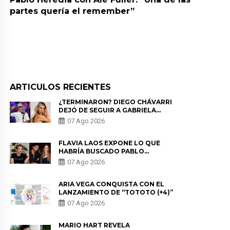
partes quería el remember”
ARTICULOS RECIENTES
¿TERMINARON? DIEGO CHÁVARRI
DEJÓ DE SEGUIR A GABRIELA
HERRERA Y ANUNCIA SU SALIDA
07 Ago 2026
DE PÓDCAST
FLAVIA LAOS EXPONE LO QUE
HABRÍA BUSCADO PABLO
HEREDIA CON ALE FULLER: “UNA
07 Ago 2026
DE LAS PARTES QUERÍA EL
REMEMBER”
ARIA VEGA CONQUISTA CON EL
LANZAMIENTO DE “TOTOTO (+4)”
07 Ago 2026
MARIO HART REVELA