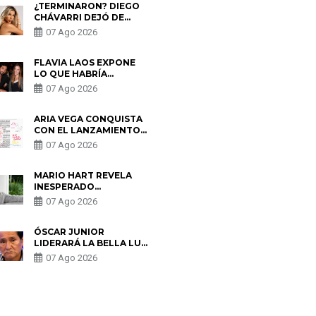
¿TERMINARON? DIEGO
CHÁVARRI DEJÓ DE
SEGUIR A GABRIELA
07 Ago 2026
HERRERA Y ANUNCIA SU
SALIDA DE PÓDCAST
FLAVIA LAOS EXPONE
LO QUE HABRÍA
BUSCADO PABLO
07 Ago 2026
HEREDIA CON ALE
FULLER: “UNA DE LAS
PARTES QUERÍA EL
ARIA VEGA CONQUISTA
REMEMBER”
CON EL LANZAMIENTO
DE “TOTOTO (+4)”
07 Ago 2026
MARIO HART REVELA
INESPERADO
PROBLEMA DE SALUD
07 Ago 2026
ANTES DE SEPARARSE
DE KORINA: “ME
ENCONTRARON UN
ÓSCAR JUNIOR
TUMOR”
LIDERARÁ LA BELLA LUZ
TRAS SALIDA DE SU
07 Ago 2026
PADRE POR POLÉMICA
CON NALDY SALDAÑA
S