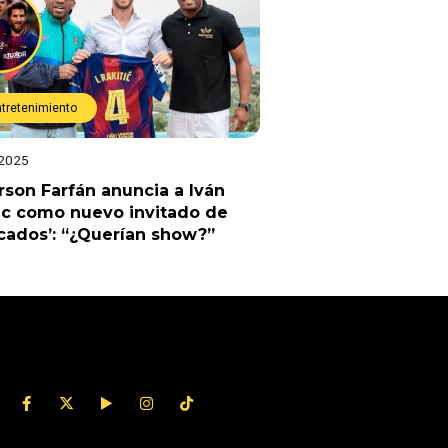
ntretenimiento
 2025
rson Farfán anuncia a Iván
ic como nuevo invitado de
cados’: “¿Querían show?”