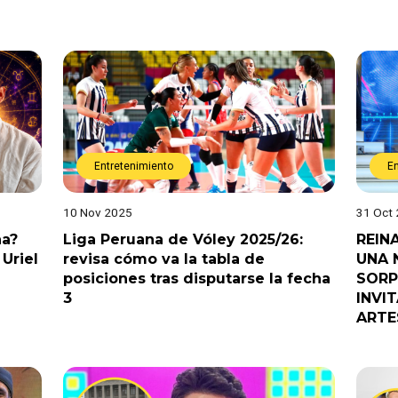
Entretenimiento
E
10 Nov 2025
31 Oct
na?
Liga Peruana de Vóley 2025/26:
REIN
Uriel
revisa cómo va la tabla de
UNA 
posiciones tras disputarse la fecha
SORP
3
INVI
ARTE