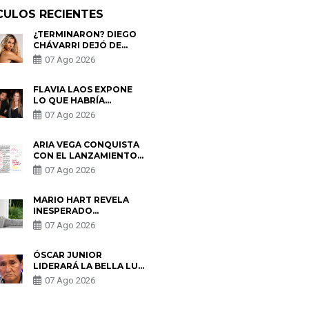
CULOS RECIENTES
¿TERMINARON? DIEGO
CHÁVARRI DEJÓ DE
SEGUIR A GABRIELA
07 Ago 2026
HERRERA Y ANUNCIA SU
SALIDA DE PÓDCAST
FLAVIA LAOS EXPONE
LO QUE HABRÍA
BUSCADO PABLO
07 Ago 2026
HEREDIA CON ALE
FULLER: “UNA DE LAS
PARTES QUERÍA EL
ARIA VEGA CONQUISTA
REMEMBER”
CON EL LANZAMIENTO
DE “TOTOTO (+4)”
07 Ago 2026
MARIO HART REVELA
INESPERADO
PROBLEMA DE SALUD
07 Ago 2026
ANTES DE SEPARARSE
DE KORINA: “ME
ENCONTRARON UN
ÓSCAR JUNIOR
TUMOR”
LIDERARÁ LA BELLA LUZ
TRAS SALIDA DE SU
07 Ago 2026
PADRE POR POLÉMICA
CON NALDY SALDAÑA