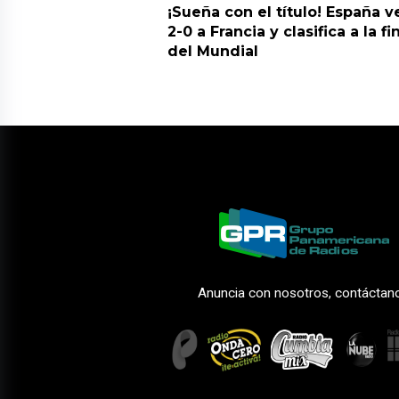
¡Sueña con el título! España v
2-0 a Francia y clasifica a la fi
del Mundial
Anuncia con nosotros, contáctan