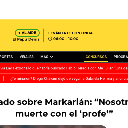
AL AIRE
LEVÁNTATE CON ONDA
06:00 - 10:00
El Papu Denis
PORTES
VIRALES
MÁS
CONCURSOS
PROGR
avia Laos expone lo que habría buscado Pablo Heredia con Ale Fuller: “Una de
S
¿Terminaron? Diego Chávarri dejó de seguir a Gabriela Herrera y anunci
ado sobre Markarián: “Nosot
muerte con el ‘profe’”