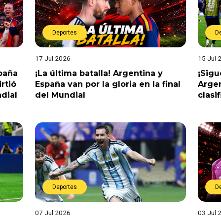
Deportes
D
17 Jul 2026
15 Jul 
spaña
¡La última batalla! Argentina y
¡Sigu
rtió
España van por la gloria en la final
Argen
dial
del Mundial
clasi
Deportes
D
07 Jul 2026
03 Jul 