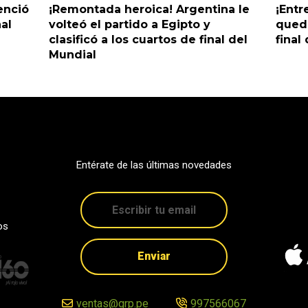
enció
¡Remontada heroica! Argentina le
¡Entr
nal
volteó el partido a Egipto y
queda
clasificó a los cuartos de final del
final
Mundial
Entérate de las últimas novedades
os
Enviar
ventas@grp.pe
997566067