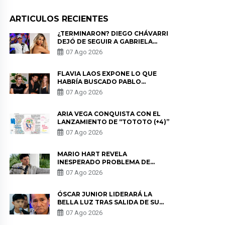
ARTICULOS RECIENTES
¿TERMINARON? DIEGO CHÁVARRI
DEJÓ DE SEGUIR A GABRIELA
HERRERA Y ANUNCIA SU SALIDA
07 Ago 2026
DE PÓDCAST
FLAVIA LAOS EXPONE LO QUE
HABRÍA BUSCADO PABLO
HEREDIA CON ALE FULLER: “UNA
07 Ago 2026
DE LAS PARTES QUERÍA EL
REMEMBER”
ARIA VEGA CONQUISTA CON EL
LANZAMIENTO DE “TOTOTO (+4)”
07 Ago 2026
MARIO HART REVELA
INESPERADO PROBLEMA DE
SALUD ANTES DE SEPARARSE DE
07 Ago 2026
KORINA: “ME ENCONTRARON UN
TUMOR”
ÓSCAR JUNIOR LIDERARÁ LA
BELLA LUZ TRAS SALIDA DE SU
PADRE POR POLÉMICA CON
07 Ago 2026
NALDY SALDAÑA