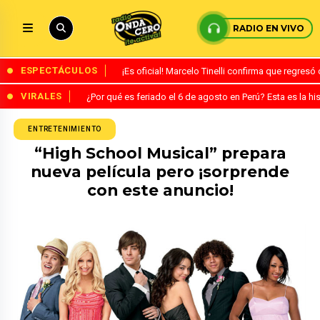
RADIO EN VIVO
ESPECTÁCULOS
¡Es oficial! Marcelo Tinelli confirma que regres
VIRALES
¿Por qué es feriado el 6 de agosto en Perú? Esta es la his
ENTRETENIMIENTO
“High School Musical” prepara
nueva película pero ¡sorprende
con este anuncio!