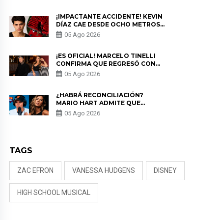
PRIVACIDAD?
¡IMPACTANTE ACCIDENTE! KEVIN
DÍAZ CAE DESDE OCHO METROS
EN “ESTO ES GUERRA” Y GENERA
05 Ago 2026
PREOCUPACIÓN
¡ES OFICIAL! MARCELO TINELLI
CONFIRMA QUE REGRESÓ CON
MILETT FIGUEROA: “EL AMOR
05 Ago 2026
PUDO MÁS”
¿HABRÁ RECONCILIACIÓN?
MARIO HART ADMITE QUE
PODRÍA VOLVER CON KORINA
05 Ago 2026
RIVADENEIRA: “NO LE CERRARÍA
LAS PUERTAS”
TAGS
ZAC EFRON
VANESSA HUDGENS
DISNEY
HIGH SCHOOL MUSICAL