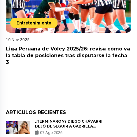
Entretenimiento
10 Nov 2025
Liga Peruana de Vóley 2025/26: revisa cómo va
la tabla de posiciones tras disputarse la fecha
3
ARTICULOS RECIENTES
¿TERMINARON? DIEGO CHÁVARRI
DEJÓ DE SEGUIR A GABRIELA
HERRERA Y ANUNCIA SU SALIDA
07 Ago 2026
DE PÓDCAST