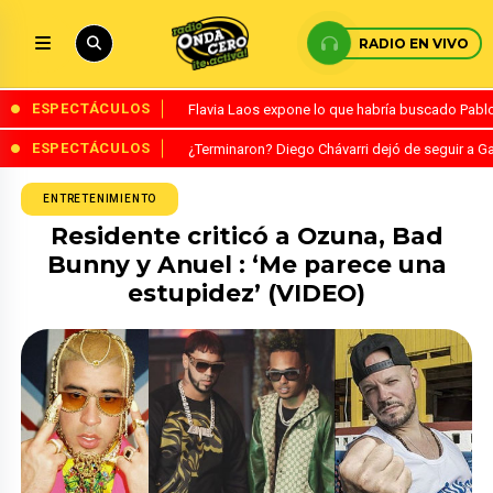
RADIO EN VIVO
ESPECTÁCULOS
Flavia Laos expone lo que habría buscado Pablo 
ESPECTÁCULOS
¿Terminaron? Diego Chávarri dejó de seguir a Ga
ENTRETENIMIENTO
Residente criticó a Ozuna, Bad
Bunny y Anuel : ‘Me parece una
estupidez’ (VIDEO)