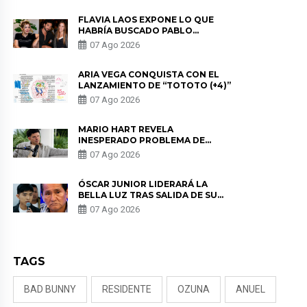
FLAVIA LAOS EXPONE LO QUE
HABRÍA BUSCADO PABLO
HEREDIA CON ALE FULLER: “UNA
07 Ago 2026
DE LAS PARTES QUERÍA EL
REMEMBER”
ARIA VEGA CONQUISTA CON EL
LANZAMIENTO DE “TOTOTO (+4)”
07 Ago 2026
MARIO HART REVELA
INESPERADO PROBLEMA DE
SALUD ANTES DE SEPARARSE DE
07 Ago 2026
KORINA: “ME ENCONTRARON UN
TUMOR”
ÓSCAR JUNIOR LIDERARÁ LA
BELLA LUZ TRAS SALIDA DE SU
PADRE POR POLÉMICA CON
07 Ago 2026
NALDY SALDAÑA
TAGS
BAD BUNNY
RESIDENTE
OZUNA
ANUEL