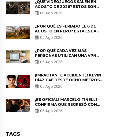
¿QUÉ VIDEOJUEGOS SALEN EN
AGOSTO DE 2026? ESTOS SON
LOS ESTRENOS MÁS ESPERADOS
06 Ago 2026
¿POR QUÉ ES FERIADO EL 6 DE
AGOSTO EN PERÚ? ESTA ES LA
HISTORIA
05 Ago 2026
¿POR QUÉ CADA VEZ MÁS
PERSONAS UTILIZAN UNA VPN
PARA PROTEGER SU
05 Ago 2026
PRIVACIDAD?
¡IMPACTANTE ACCIDENTE! KEVIN
DÍAZ CAE DESDE OCHO METROS
EN “ESTO ES GUERRA” Y GENERA
05 Ago 2026
PREOCUPACIÓN
¡ES OFICIAL! MARCELO TINELLI
CONFIRMA QUE REGRESÓ CON
MILETT FIGUEROA: “EL AMOR
05 Ago 2026
PUDO MÁS”
TAGS