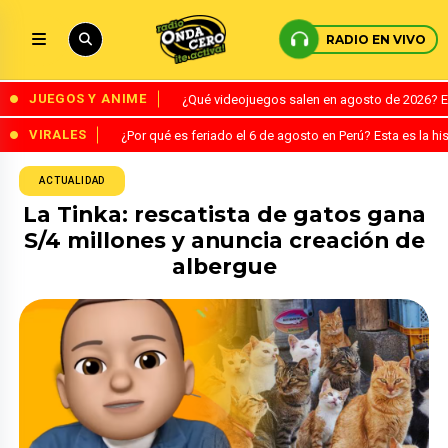
RADIO EN VIVO
JUEGOS Y ANIME
¿Qué videojuegos salen en agosto de 2026? 
VIRALES
¿Por qué es feriado el 6 de agosto en Perú? Esta es la his
ACTUALIDAD
La Tinka: rescatista de gatos gana
S/4 millones y anuncia creación de
albergue