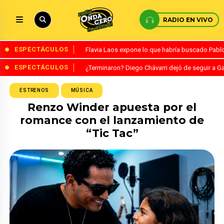
RADIO EN VIVO
ESPECTÁCULOS
Flavia Laos expone lo que habría buscado Pablo 
ESPECTÁCULOS
¿Terminaron? Diego Chávarri dejó de seguir a Ga
ESTRENOS
MÚSICA
Renzo Winder apuesta por el
romance con el lanzamiento de
“Tic Tac”