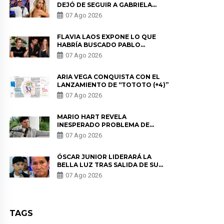
DEJÓ DE SEGUIR A GABRIELA
HERRERA Y ANUNCIA SU SALIDA
07 Ago 2026
DE PÓDCAST
FLAVIA LAOS EXPONE LO QUE
HABRÍA BUSCADO PABLO
HEREDIA CON ALE FULLER: “UNA
07 Ago 2026
DE LAS PARTES QUERÍA EL
REMEMBER”
ARIA VEGA CONQUISTA CON EL
LANZAMIENTO DE “TOTOTO (+4)”
07 Ago 2026
MARIO HART REVELA
INESPERADO PROBLEMA DE
SALUD ANTES DE SEPARARSE DE
07 Ago 2026
KORINA: “ME ENCONTRARON UN
TUMOR”
ÓSCAR JUNIOR LIDERARÁ LA
BELLA LUZ TRAS SALIDA DE SU
PADRE POR POLÉMICA CON
07 Ago 2026
NALDY SALDAÑA
TAGS