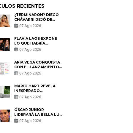
CULOS RECIENTES
¿TERMINARON? DIEGO
CHÁVARRI DEJÓ DE
SEGUIR A GABRIELA
07 Ago 2026
HERRERA Y ANUNCIA SU
SALIDA DE PÓDCAST
FLAVIA LAOS EXPONE
LO QUE HABRÍA
BUSCADO PABLO
07 Ago 2026
HEREDIA CON ALE
FULLER: “UNA DE LAS
PARTES QUERÍA EL
ARIA VEGA CONQUISTA
REMEMBER”
CON EL LANZAMIENTO
DE “TOTOTO (+4)”
07 Ago 2026
MARIO HART REVELA
INESPERADO
PROBLEMA DE SALUD
07 Ago 2026
ANTES DE SEPARARSE
DE KORINA: “ME
ENCONTRARON UN
ÓSCAR JUNIOR
TUMOR”
LIDERARÁ LA BELLA LUZ
TRAS SALIDA DE SU
07 Ago 2026
PADRE POR POLÉMICA
CON NALDY SALDAÑA