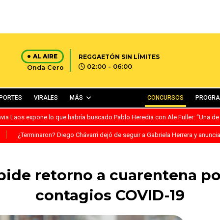
AL AIRE
REGGAETÓN SIN LÍMITES
02:00 - 06:00
Onda Cero
PORTES
VIRALES
MÁS
CONCURSOS
PROGR
avia Laos expone lo que habría buscado Pablo Heredia con Ale Fuller: “Una de
S
¿Terminaron? Diego Chávarri dejó de seguir a Gabriela Herrera y anunci
pide retorno a cuarentena p
contagios COVID-19