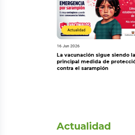
Actualidad
16 Jun 2026
! Tres andinistas
La vacunación sigue siendo l
parecen en el
principal medida de protecci
rán y piden apoyo
contra el sarampión
e
Actualidad