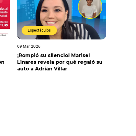
Espectáculos
Actual
09 Mar 2026
04 Mar 202
a
¡Rompió su silencio! Marisel
¡No hay j
ón
Linares revela por qué regaló su
retraso 
auto a Adrián Villar