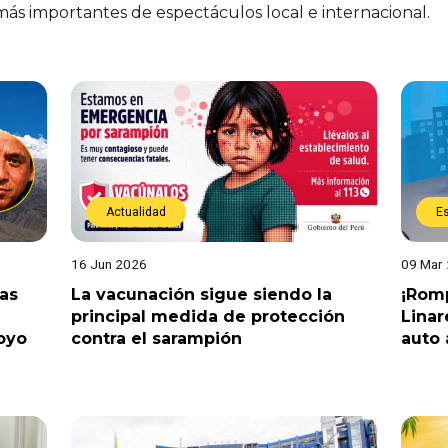
 más importantes de espectáculos local e internacional.
Actualidad
E
16 Jun 2026
09 Mar
tas
La vacunación sigue siendo la
¡Romp
principal medida de protección
Linar
oyo
contra el sarampión
auto 