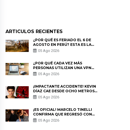
ARTICULOS RECIENTES
¿POR QUÉ ES FERIADO EL 6 DE
AGOSTO EN PERÚ? ESTA ES LA
HISTORIA
05 Ago 2026
¿POR QUÉ CADA VEZ MÁS
PERSONAS UTILIZAN UNA VPN
PARA PROTEGER SU
05 Ago 2026
PRIVACIDAD?
¡IMPACTANTE ACCIDENTE! KEVIN
DÍAZ CAE DESDE OCHO METROS
EN “ESTO ES GUERRA” Y GENERA
05 Ago 2026
PREOCUPACIÓN
¡ES OFICIAL! MARCELO TINELLI
CONFIRMA QUE REGRESÓ CON
MILETT FIGUEROA: “EL AMOR
05 Ago 2026
PUDO MÁS”