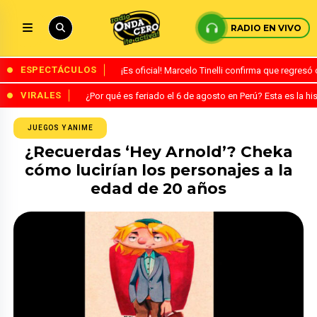
RADIO EN VIVO
ESPECTÁCULOS
¡Es oficial! Marcelo Tinelli confirma que regres
VIRALES
¿Por qué es feriado el 6 de agosto en Perú? Esta es la his
JUEGOS Y ANIME
¿Recuerdas ‘Hey Arnold’? Cheka
cómo lucirían los personajes a la
edad de 20 años