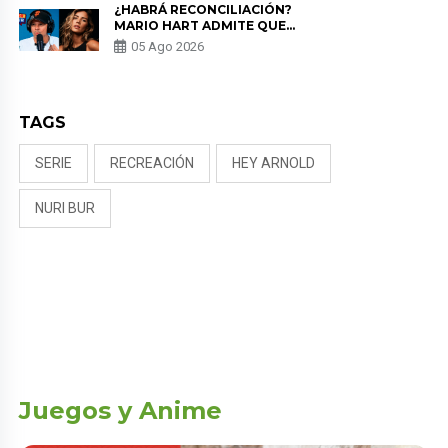
¿HABRÁ RECONCILIACIÓN?
MARIO HART ADMITE QUE
PODRÍA VOLVER CON KORINA
05 Ago 2026
RIVADENEIRA: “NO LE CERRARÍA
LAS PUERTAS”
TAGS
SERIE
RECREACIÓN
HEY ARNOLD
NURI BUR
Juegos y Anime