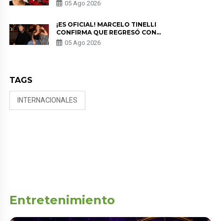
EN “ESTO ES GUERRA” Y GENERA
05 Ago 2026
PREOCUPACIÓN
¡ES OFICIAL! MARCELO TINELLI
CONFIRMA QUE REGRESÓ CON
MILETT FIGUEROA: “EL AMOR
05 Ago 2026
PUDO MÁS”
TAGS
INTERNACIONALES
Entretenimiento