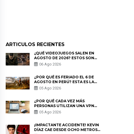
ARTICULOS RECIENTES
¿QUÉ VIDEOJUEGOS SALEN EN
AGOSTO DE 2026? ESTOS SON
LOS ESTRENOS MÁS ESPERADOS
06 Ago 2026
¿POR QUÉ ES FERIADO EL 6 DE
AGOSTO EN PERÚ? ESTA ES LA
HISTORIA
05 Ago 2026
¿POR QUÉ CADA VEZ MÁS
PERSONAS UTILIZAN UNA VPN
PARA PROTEGER SU
05 Ago 2026
PRIVACIDAD?
¡IMPACTANTE ACCIDENTE! KEVIN
DÍAZ CAE DESDE OCHO METROS