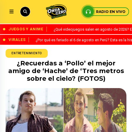
RADIO EN VIVO
JUEGOS Y ANIME
¿Qué videojuegos salen en agosto de 2026? 
VIRALES
¿Por qué es feriado el 6 de agosto en Perú? Esta es la his
ENTRETENIMIENTO
¿Recuerdas a ‘Pollo’ el mejor
amigo de ‘Hache’ de ‘Tres metros
sobre el cielo? (FOTOS)