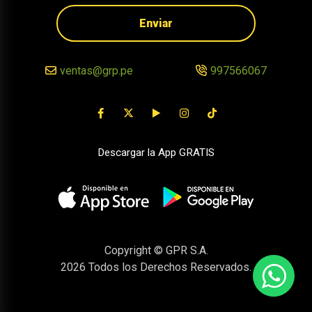
Enviar
ventas@grp.pe
997566067
Descargar la App GRATIS
Copyright © GPR S.A.
2026
Todos los Derechos Reservados.