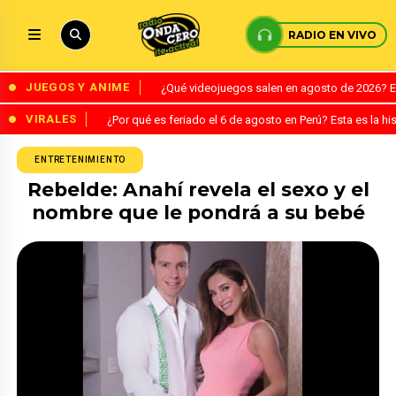
RADIO EN VIVO
JUEGOS Y ANIME
¿Qué videojuegos salen en agosto de 2026? 
VIRALES
¿Por qué es feriado el 6 de agosto en Perú? Esta es la his
ENTRETENIMIENTO
Rebelde: Anahí revela el sexo y el
nombre que le pondrá a su bebé