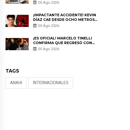
PARA PROTEGER SU
05 Ago 2026
PRIVACIDAD?
¡IMPACTANTE ACCIDENTE! KEVIN
DÍAZ CAE DESDE OCHO METROS
EN “ESTO ES GUERRA” Y GENERA
05 Ago 2026
PREOCUPACIÓN
¡ES OFICIAL! MARCELO TINELLI
CONFIRMA QUE REGRESÓ CON
MILETT FIGUEROA: “EL AMOR
05 Ago 2026
PUDO MÁS”
TAGS
ANAHI
INTERNACIONALES