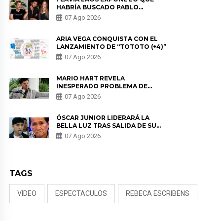
HABRÍA BUSCADO PABLO
HEREDIA CON ALE FULLER: “UNA
07 Ago 2026
DE LAS PARTES QUERÍA EL
REMEMBER”
ARIA VEGA CONQUISTA CON EL
LANZAMIENTO DE “TOTOTO (+4)”
07 Ago 2026
MARIO HART REVELA
INESPERADO PROBLEMA DE
SALUD ANTES DE SEPARARSE DE
07 Ago 2026
KORINA: “ME ENCONTRARON UN
TUMOR”
ÓSCAR JUNIOR LIDERARÁ LA
BELLA LUZ TRAS SALIDA DE SU
PADRE POR POLÉMICA CON
07 Ago 2026
NALDY SALDAÑA
TAGS
VIDEO
ESPECTACULOS
REBECA ESCRIBENS