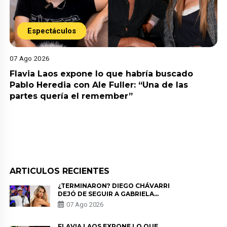
Espectáculos
07 Ago 2026
Flavia Laos expone lo que habría buscado
Pablo Heredia con Ale Fuller: “Una de las
partes quería el remember”
ARTICULOS RECIENTES
¿TERMINARON? DIEGO CHÁVARRI
DEJÓ DE SEGUIR A GABRIELA
HERRERA Y ANUNCIA SU SALIDA
07 Ago 2026
DE PÓDCAST
FLAVIA LAOS EXPONE LO QUE