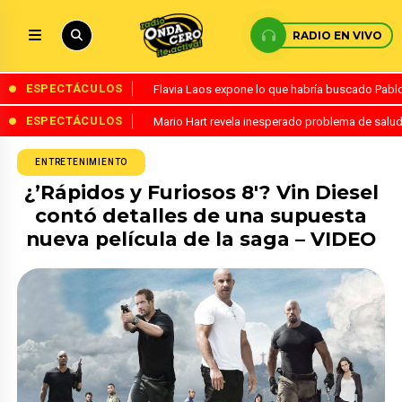
RADIO EN VIVO
ESPECTÁCULOS
Flavia Laos expone lo que habría buscado Pablo 
ESPECTÁCULOS
Mario Hart revela inesperado problema de salud
ENTRETENIMIENTO
¿’Rápidos y Furiosos 8′? Vin Diesel
contó detalles de una supuesta
nueva película de la saga – VIDEO