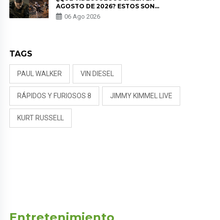
AGOSTO DE 2026? ESTOS SON
LOS ESTRENOS MÁS ESPERADOS
06 Ago 2026
TAGS
PAUL WALKER
VIN DIESEL
RÁPIDOS Y FURIOSOS 8
JIMMY KIMMEL LIVE
KURT RUSSELL
Entretenimiento