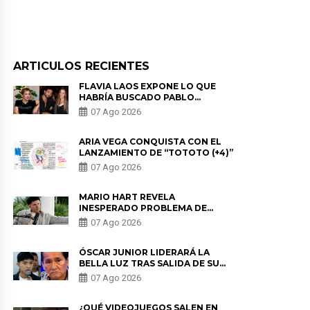
ARTICULOS RECIENTES
FLAVIA LAOS EXPONE LO QUE
HABRÍA BUSCADO PABLO
HEREDIA CON ALE FULLER: “UNA
07 Ago 2026
DE LAS PARTES QUERÍA EL
REMEMBER”
ARIA VEGA CONQUISTA CON EL
LANZAMIENTO DE “TOTOTO (+4)”
07 Ago 2026
MARIO HART REVELA
INESPERADO PROBLEMA DE
SALUD ANTES DE SEPARARSE DE
07 Ago 2026
KORINA: “ME ENCONTRARON UN
TUMOR”
ÓSCAR JUNIOR LIDERARÁ LA
BELLA LUZ TRAS SALIDA DE SU
PADRE POR POLÉMICA CON
07 Ago 2026
NALDY SALDAÑA
¿QUÉ VIDEOJUEGOS SALEN EN