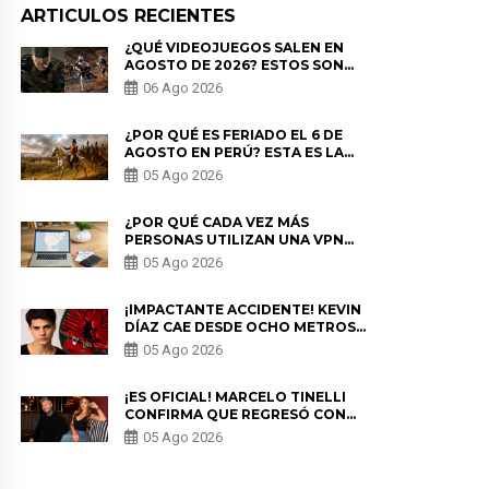
ARTICULOS RECIENTES
¿QUÉ VIDEOJUEGOS SALEN EN
AGOSTO DE 2026? ESTOS SON
LOS ESTRENOS MÁS ESPERADOS
06 Ago 2026
¿POR QUÉ ES FERIADO EL 6 DE
AGOSTO EN PERÚ? ESTA ES LA
HISTORIA
05 Ago 2026
¿POR QUÉ CADA VEZ MÁS
PERSONAS UTILIZAN UNA VPN
PARA PROTEGER SU
05 Ago 2026
PRIVACIDAD?
¡IMPACTANTE ACCIDENTE! KEVIN
DÍAZ CAE DESDE OCHO METROS
EN “ESTO ES GUERRA” Y GENERA
05 Ago 2026
PREOCUPACIÓN
¡ES OFICIAL! MARCELO TINELLI
CONFIRMA QUE REGRESÓ CON
MILETT FIGUEROA: “EL AMOR
05 Ago 2026
PUDO MÁS”