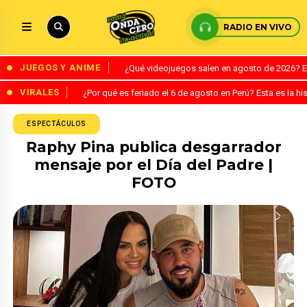
RADIO EN VIVO
JUEGOS Y ANIME
¿Qué videojuegos salen en agosto de 2026? 
VIRALES
¿Por qué es feriado el 6 de agosto en Perú? Esta es la his
ESPECTÁCULOS
Raphy Pina publica desgarrador
mensaje por el Día del Padre |
FOTO