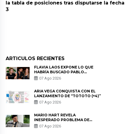
la tabla de posiciones tras disputarse la fecha
3
ARTICULOS RECIENTES
FLAVIA LAOS EXPONE LO QUE
HABRÍA BUSCADO PABLO
HEREDIA CON ALE FULLER: “UNA
07 Ago 2026
DE LAS PARTES QUERÍA EL
REMEMBER”
ARIA VEGA CONQUISTA CON EL
LANZAMIENTO DE “TOTOTO (+4)”
07 Ago 2026
MARIO HART REVELA
INESPERADO PROBLEMA DE
SALUD ANTES DE SEPARARSE DE
07 Ago 2026
KORINA: “ME ENCONTRARON UN