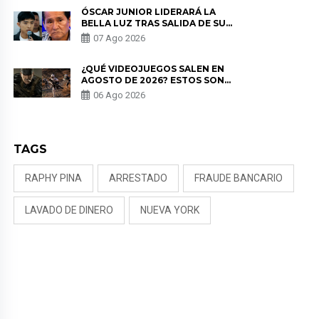
TUMOR”
ÓSCAR JUNIOR LIDERARÁ LA
BELLA LUZ TRAS SALIDA DE SU
PADRE POR POLÉMICA CON
07 Ago 2026
NALDY SALDAÑA
¿QUÉ VIDEOJUEGOS SALEN EN
AGOSTO DE 2026? ESTOS SON
LOS ESTRENOS MÁS ESPERADOS
06 Ago 2026
TAGS
RAPHY PINA
ARRESTADO
FRAUDE BANCARIO
LAVADO DE DINERO
NUEVA YORK