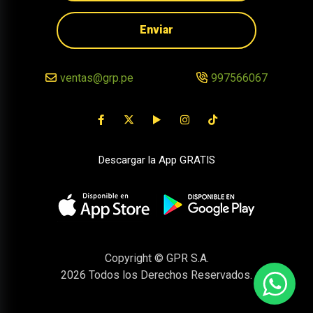
Enviar
ventas@grp.pe
997566067
Descargar la App GRATIS
Copyright © GPR S.A.
2026
Todos los Derechos Reservados.