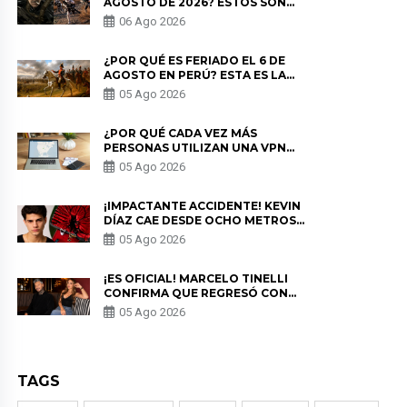
AGOSTO DE 2026? ESTOS SON
LOS ESTRENOS MÁS ESPERADOS
06 Ago 2026
¿POR QUÉ ES FERIADO EL 6 DE
AGOSTO EN PERÚ? ESTA ES LA
HISTORIA
05 Ago 2026
¿POR QUÉ CADA VEZ MÁS
PERSONAS UTILIZAN UNA VPN
PARA PROTEGER SU
05 Ago 2026
PRIVACIDAD?
¡IMPACTANTE ACCIDENTE! KEVIN
DÍAZ CAE DESDE OCHO METROS
EN “ESTO ES GUERRA” Y GENERA
05 Ago 2026
PREOCUPACIÓN
¡ES OFICIAL! MARCELO TINELLI
CONFIRMA QUE REGRESÓ CON
MILETT FIGUEROA: “EL AMOR
05 Ago 2026
PUDO MÁS”
TAGS