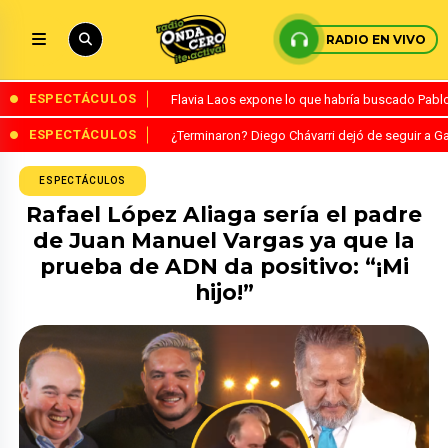
RADIO EN VIVO
ESPECTÁCULOS
Flavia Laos expone lo que habría buscado Pablo 
ESPECTÁCULOS
¿Terminaron? Diego Chávarri dejó de seguir a Ga
ESPECTÁCULOS
Rafael López Aliaga sería el padre
de Juan Manuel Vargas ya que la
prueba de ADN da positivo: “¡Mi
hijo!”