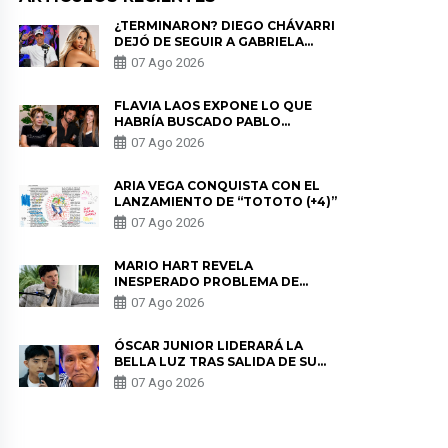
¿TERMINARON? DIEGO CHÁVARRI
DEJÓ DE SEGUIR A GABRIELA
HERRERA Y ANUNCIA SU SALIDA
07 Ago 2026
DE PÓDCAST
FLAVIA LAOS EXPONE LO QUE
HABRÍA BUSCADO PABLO
HEREDIA CON ALE FULLER: “UNA
07 Ago 2026
DE LAS PARTES QUERÍA EL
REMEMBER”
ARIA VEGA CONQUISTA CON EL
LANZAMIENTO DE “TOTOTO (+4)”
07 Ago 2026
MARIO HART REVELA
INESPERADO PROBLEMA DE
SALUD ANTES DE SEPARARSE DE
07 Ago 2026
KORINA: “ME ENCONTRARON UN
TUMOR”
ÓSCAR JUNIOR LIDERARÁ LA
BELLA LUZ TRAS SALIDA DE SU
PADRE POR POLÉMICA CON
07 Ago 2026
NALDY SALDAÑA