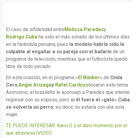
El caso de infidelidad entre
Melissa Paredes
y
Rodrigo Cuba
ha sido el más sonado de los últimos días
en la farándula peruana, pues
la modelo habría sido la
culpable al engañar a su pareja con el bailarín
de un
programa de televisión, mientras que el futbolista quedó
libre de todo pecado.
En esta ocasión, en el programa «
El Búnker
» de
Onda
Cero
,
Angie Arizaga
y
Rafel Cardozo
tocaron este tema.
Asimismo, el brasileño le aconsejó a Paredes que intente
regresar con su esposo, pero
si él fuera el
«
gato
»
Cuba
,
se volvería un perro
; es decir, no estaría con una sola
mujer.
TE PUEDE INTERESAR: Karol G y el duro momento por el
que atraviesa |VIDEO