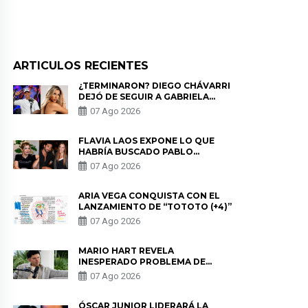
ARTICULOS RECIENTES
¿TERMINARON? DIEGO CHÁVARRI
DEJÓ DE SEGUIR A GABRIELA
HERRERA Y ANUNCIA SU SALIDA
07 Ago 2026
DE PÓDCAST
FLAVIA LAOS EXPONE LO QUE
HABRÍA BUSCADO PABLO
HEREDIA CON ALE FULLER: “UNA
07 Ago 2026
DE LAS PARTES QUERÍA EL
REMEMBER”
ARIA VEGA CONQUISTA CON EL
LANZAMIENTO DE “TOTOTO (+4)”
07 Ago 2026
MARIO HART REVELA
INESPERADO PROBLEMA DE
SALUD ANTES DE SEPARARSE DE
07 Ago 2026
KORINA: “ME ENCONTRARON UN
TUMOR”
ÓSCAR JUNIOR LIDERARÁ LA