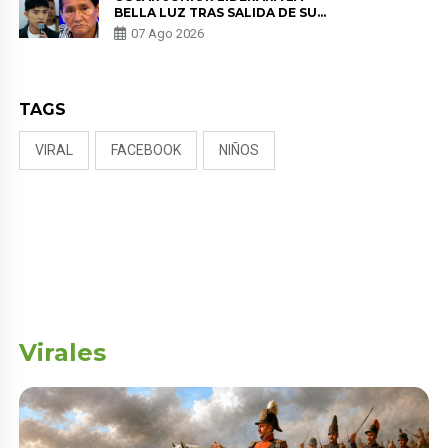
BELLA LUZ TRAS SALIDA DE SU
PADRE POR POLÉMICA CON
07 Ago 2026
NALDY SALDAÑA
TAGS
VIRAL
FACEBOOK
NIÑOS
Virales