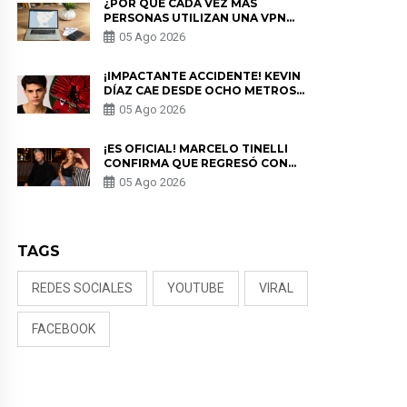
¿POR QUÉ CADA VEZ MÁS
PERSONAS UTILIZAN UNA VPN
PARA PROTEGER SU
05 Ago 2026
PRIVACIDAD?
¡IMPACTANTE ACCIDENTE! KEVIN
DÍAZ CAE DESDE OCHO METROS
EN “ESTO ES GUERRA” Y GENERA
05 Ago 2026
PREOCUPACIÓN
¡ES OFICIAL! MARCELO TINELLI
CONFIRMA QUE REGRESÓ CON
MILETT FIGUEROA: “EL AMOR
05 Ago 2026
PUDO MÁS”
TAGS
REDES SOCIALES
YOUTUBE
VIRAL
FACEBOOK