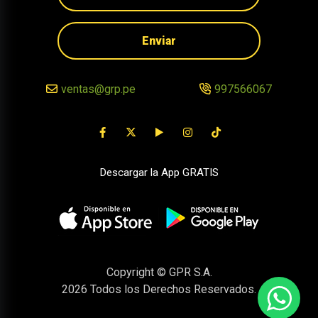
Enviar
ventas@grp.pe
997566067
Descargar la App GRATIS
Copyright © GPR S.A.
2026
Todos los Derechos Reservados.