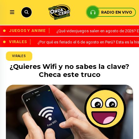
RADIO EN VIVO
JUEGOS Y ANIME
¿Qué videojuegos salen en agosto de 2026? 
VIRALES
¿Por qué es feriado el 6 de agosto en Perú? Esta es la his
VIRALES
¿Quieres Wifi y no sabes la clave?
Checa este truco