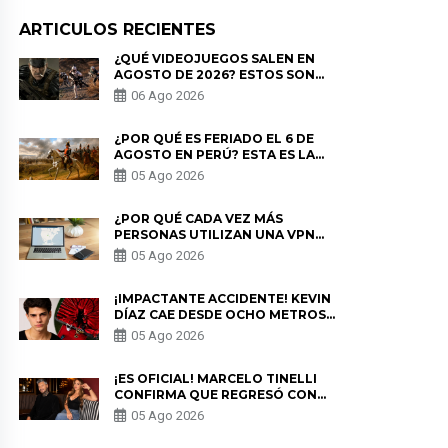
ARTICULOS RECIENTES
¿QUÉ VIDEOJUEGOS SALEN EN
AGOSTO DE 2026? ESTOS SON
LOS ESTRENOS MÁS ESPERADOS
06 Ago 2026
¿POR QUÉ ES FERIADO EL 6 DE
AGOSTO EN PERÚ? ESTA ES LA
HISTORIA
05 Ago 2026
¿POR QUÉ CADA VEZ MÁS
PERSONAS UTILIZAN UNA VPN
PARA PROTEGER SU
05 Ago 2026
PRIVACIDAD?
¡IMPACTANTE ACCIDENTE! KEVIN
DÍAZ CAE DESDE OCHO METROS
EN “ESTO ES GUERRA” Y GENERA
05 Ago 2026
PREOCUPACIÓN
¡ES OFICIAL! MARCELO TINELLI
CONFIRMA QUE REGRESÓ CON
MILETT FIGUEROA: “EL AMOR
05 Ago 2026
PUDO MÁS”