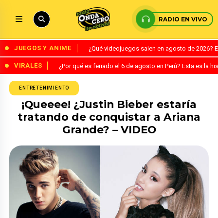
RADIO EN VIVO
JUEGOS Y ANIME
¿Qué videojuegos salen en agosto de 2026? 
VIRALES
¿Por qué es feriado el 6 de agosto en Perú? Esta es la his
ENTRETENIMIENTO
¡Queeee! ¿Justin Bieber estaría
tratando de conquistar a Ariana
Grande? – VIDEO