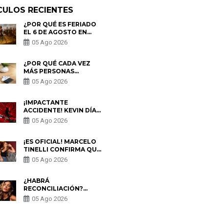
CULOS RECIENTES
¿POR QUÉ ES FERIADO
EL 6 DE AGOSTO EN
PERÚ? ESTA ES LA
05 Ago 2026
HISTORIA
¿POR QUÉ CADA VEZ
MÁS PERSONAS
UTILIZAN UNA VPN
05 Ago 2026
PARA PROTEGER SU
PRIVACIDAD?
¡IMPACTANTE
ACCIDENTE! KEVIN DÍAZ
CAE DESDE OCHO
05 Ago 2026
METROS EN “ESTO ES
GUERRA” Y GENERA
PREOCUPACIÓN
¡ES OFICIAL! MARCELO
TINELLI CONFIRMA QUE
REGRESÓ CON MILETT
05 Ago 2026
FIGUEROA: “EL AMOR
PUDO MÁS”
¿HABRÁ
RECONCILIACIÓN?
MARIO HART ADMITE
05 Ago 2026
QUE PODRÍA VOLVER
CON KORINA