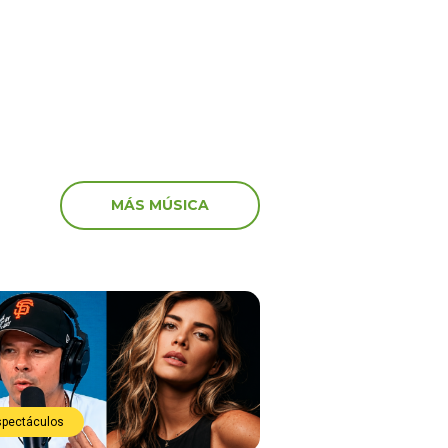
e justo”
MÁS MÚSICA
spectáculos