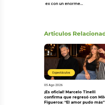
ex con un enorme…
Articulos Relaciona
Espectáculos
05 Ago 2026
cidente! Kevin
¡Es oficial! Marcelo Tinelli
e ocho metros en
confirma que regresó con Mil
a” y genera
Figueroa: “El amor pudo más”