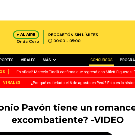
AL AIRE
REGGAETÓN SIN LÍMITES
00:00 - 05:00
Onda Cero
PORTES
VIRALES
MÁS
CONCURSOS
PROGR
OS
¡Es oficial! Marcelo Tinelli confirma que regresó con Milett Figueroa
VIRALES
¿Por qué es feriado el 6 de agosto en Perú? Esta es la histor
onio Pavón tiene un romance
excombatiente? -VIDEO