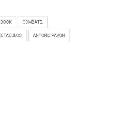
RIVADENEIRA: “NO LE
CERRARÍA LAS
S
PUERTAS”
EBOOK
COMBATE.
ECTACULOS
ANTONIO PAVON