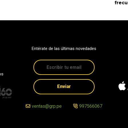
frec
Entérate de las últimas novedades
os
Enviar
ventas@grp.pe
997566067