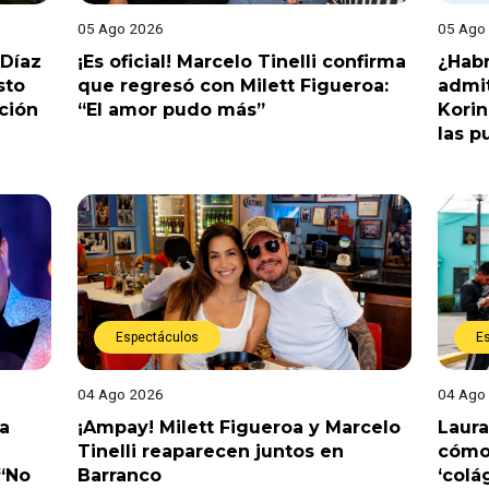
05 Ago 2026
05 Ago
 Díaz
¡Es oficial! Marcelo Tinelli confirma
¿Habr
sto
que regresó con Milett Figueroa:
admit
ción
“El amor pudo más”
Korin
las p
Espectáculos
E
04 Ago 2026
04 Ago
a
¡Ampay! Milett Figueroa y Marcelo
Laura
Tinelli reaparecen juntos en
cómo 
 “No
Barranco
‘colá