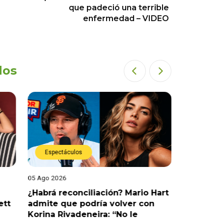
que padeció una terrible
enfermedad – VIDEO
dos
Espectáculos
Espect
05 Ago 2026
05 Ago 202
¿Habrá reconciliación? Mario Hart
Naldy Sa
ett
admite que podría volver con
que vivi
Korina Rivadeneira: “No le
denuncia