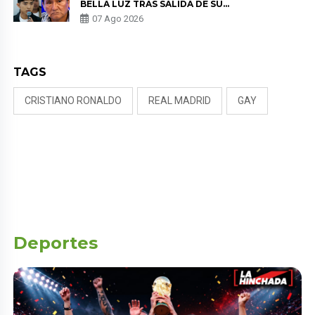
BELLA LUZ TRAS SALIDA DE SU
PADRE POR POLÉMICA CON
07 Ago 2026
NALDY SALDAÑA
TAGS
CRISTIANO RONALDO
REAL MADRID
GAY
Deportes