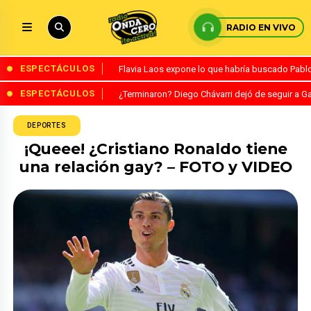
RADIO EN VIVO
ESPECTÁCULOS
Flavia Laos expone lo que habría buscado Pablo 
ESPECTÁCULOS
¿Terminaron? Diego Chávarri dejó de seguir a Ga
DEPORTES
¡Queee! ¿Cristiano Ronaldo tiene
una relación gay? – FOTO y VIDEO