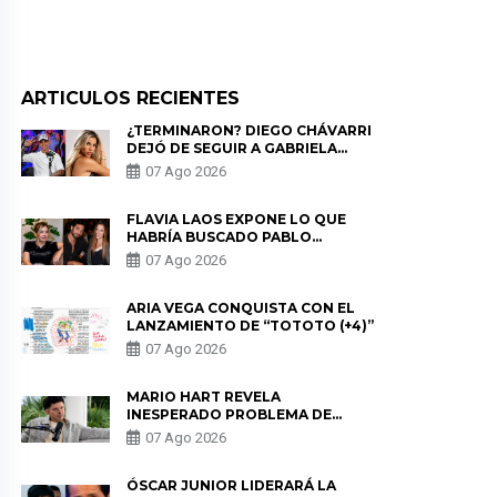
ARTICULOS RECIENTES
¿TERMINARON? DIEGO CHÁVARRI
DEJÓ DE SEGUIR A GABRIELA
HERRERA Y ANUNCIA SU SALIDA
07 Ago 2026
DE PÓDCAST
FLAVIA LAOS EXPONE LO QUE
HABRÍA BUSCADO PABLO
HEREDIA CON ALE FULLER: “UNA
07 Ago 2026
DE LAS PARTES QUERÍA EL
REMEMBER”
ARIA VEGA CONQUISTA CON EL
LANZAMIENTO DE “TOTOTO (+4)”
07 Ago 2026
MARIO HART REVELA
INESPERADO PROBLEMA DE
SALUD ANTES DE SEPARARSE DE
07 Ago 2026
KORINA: “ME ENCONTRARON UN
TUMOR”
ÓSCAR JUNIOR LIDERARÁ LA