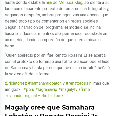
hasta donde estaba la
hija de Melissa Klug
, se sienta a su
lado con el aparente pretexto de tomarse una fotografía y,
segundos después, ambos protagonizan una escena que
desató todo tipo de comentarios en redes sociales.
Según la narración del programa, el modelo se inclina
hacia la influencer mientras ella permanece recostada en
un mueble, dando la impresión de que intercambian un
beso.
“Quien apareció por ahí fue Renato Rossini. Él se acerca
con el pretexto de tomarse una fotito. Se acomodó al lado
de Samahara y hasta parece que se dan un besito”, señaló
la voz en off del informe.
@riclatorrez
#samaharalobaton
y
#renatorossini
más que
amigos? .
#peru
#lagranjavip
#magalytvlafirme
♬ sonido original – Ric La Torre
Magaly cree que Samahara
Lobatón y Renato Rossini Jr.