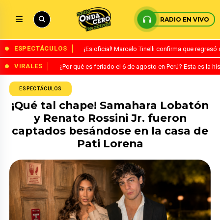
RADIO EN VIVO
ESPECTÁCULOS
¡Es oficial! Marcelo Tinelli confirma que regres
VIRALES
¿Por qué es feriado el 6 de agosto en Perú? Esta es la his
ESPECTÁCULOS
¡Qué tal chape! Samahara Lobatón
y Renato Rossini Jr. fueron
captados besándose en la casa de
Pati Lorena