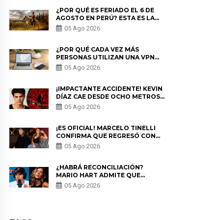
¿POR QUÉ ES FERIADO EL 6 DE
AGOSTO EN PERÚ? ESTA ES LA
HISTORIA
05 Ago 2026
¿POR QUÉ CADA VEZ MÁS
PERSONAS UTILIZAN UNA VPN
PARA PROTEGER SU
05 Ago 2026
PRIVACIDAD?
¡IMPACTANTE ACCIDENTE! KEVIN
DÍAZ CAE DESDE OCHO METROS
EN “ESTO ES GUERRA” Y GENERA
05 Ago 2026
PREOCUPACIÓN
¡ES OFICIAL! MARCELO TINELLI
CONFIRMA QUE REGRESÓ CON
MILETT FIGUEROA: “EL AMOR
05 Ago 2026
PUDO MÁS”
¿HABRÁ RECONCILIACIÓN?
MARIO HART ADMITE QUE
PODRÍA VOLVER CON KORINA
05 Ago 2026
RIVADENEIRA: “NO LE CERRARÍA
LAS PUERTAS”