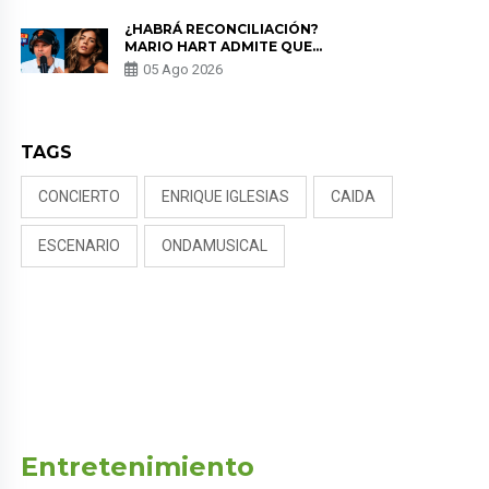
¿HABRÁ RECONCILIACIÓN?
MARIO HART ADMITE QUE
PODRÍA VOLVER CON KORINA
05 Ago 2026
RIVADENEIRA: “NO LE CERRARÍA
LAS PUERTAS”
TAGS
CONCIERTO
ENRIQUE IGLESIAS
CAIDA
ESCENARIO
ONDAMUSICAL
Entretenimiento