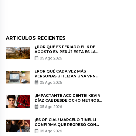
ARTICULOS RECIENTES
¿POR QUÉ ES FERIADO EL 6 DE
AGOSTO EN PERÚ? ESTA ES LA
HISTORIA
05 Ago 2026
¿POR QUÉ CADA VEZ MÁS
PERSONAS UTILIZAN UNA VPN
PARA PROTEGER SU
05 Ago 2026
PRIVACIDAD?
¡IMPACTANTE ACCIDENTE! KEVIN
DÍAZ CAE DESDE OCHO METROS
EN “ESTO ES GUERRA” Y GENERA
05 Ago 2026
PREOCUPACIÓN
¡ES OFICIAL! MARCELO TINELLI
CONFIRMA QUE REGRESÓ CON
MILETT FIGUEROA: “EL AMOR
05 Ago 2026
PUDO MÁS”