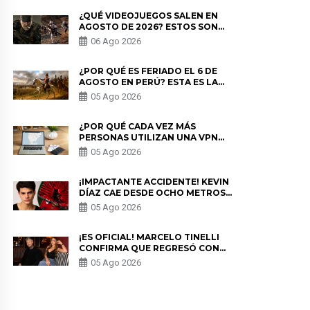
¿QUÉ VIDEOJUEGOS SALEN EN
AGOSTO DE 2026? ESTOS SON
LOS ESTRENOS MÁS ESPERADOS
06 Ago 2026
¿POR QUÉ ES FERIADO EL 6 DE
AGOSTO EN PERÚ? ESTA ES LA
HISTORIA
05 Ago 2026
¿POR QUÉ CADA VEZ MÁS
PERSONAS UTILIZAN UNA VPN
PARA PROTEGER SU
05 Ago 2026
PRIVACIDAD?
¡IMPACTANTE ACCIDENTE! KEVIN
DÍAZ CAE DESDE OCHO METROS
EN “ESTO ES GUERRA” Y GENERA
05 Ago 2026
PREOCUPACIÓN
¡ES OFICIAL! MARCELO TINELLI
CONFIRMA QUE REGRESÓ CON
MILETT FIGUEROA: “EL AMOR
05 Ago 2026
PUDO MÁS”