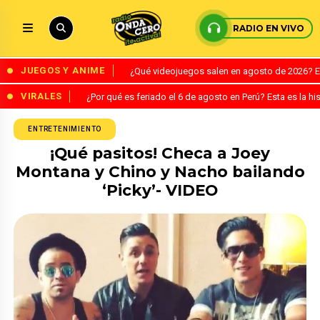
RADIO EN VIVO
JUEGOS Y ANIME
¿Qué videojuegos salen en agosto de 2026? 
VIRALES
¿Por qué es feriado el 6 de agosto en Perú? Esta es la his
ENTRETENIMIENTO
¡Qué pasitos! Checa a Joey
Montana y Chino y Nacho bailando
‘Picky’- VIDEO