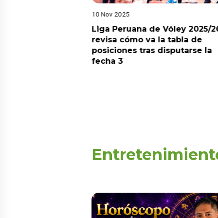
10 Nov 2025
arot esta semana?
Liga Peruana de Vóley 2025/2
predicciones de
revisa cómo va la tabla de
aquí
posiciones tras disputarse la
fecha 3
Entretenimient