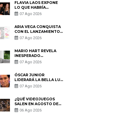
FLAVIA LAOS EXPONE
LO QUE HABRÍA
BUSCADO PABLO
07 Ago 2026
HEREDIA CON ALE
FULLER: “UNA DE LAS
PARTES QUERÍA EL
ARIA VEGA CONQUISTA
REMEMBER”
CON EL LANZAMIENTO
DE “TOTOTO (+4)”
07 Ago 2026
MARIO HART REVELA
INESPERADO
PROBLEMA DE SALUD
07 Ago 2026
ANTES DE SEPARARSE
DE KORINA: “ME
ENCONTRARON UN
ÓSCAR JUNIOR
TUMOR”
LIDERARÁ LA BELLA LUZ
TRAS SALIDA DE SU
07 Ago 2026
PADRE POR POLÉMICA
CON NALDY SALDAÑA
¿QUÉ VIDEOJUEGOS
SALEN EN AGOSTO DE
2026? ESTOS SON LOS
06 Ago 2026
ESTRENOS MÁS
ESPERADOS
S