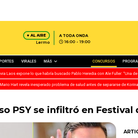
AL AIRE
A TODA ONDA
16:00 - 19:00
Lermo
PORTES
VIRALES
MÁS
CONCURSOS
PROGR
avia Laos expone lo que habría buscado Pablo Heredia con Ale Fuller: “Una de
Mario Hart revela inesperado problema de salud antes de separarse de Korin
so PSY se infiltró en Festival
ARTI