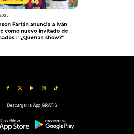
 2025
rson Farfán anuncia a Iván
ic como nuevo invitado de
cados’: “¿Querían show?”
Descargar la App GRATIS