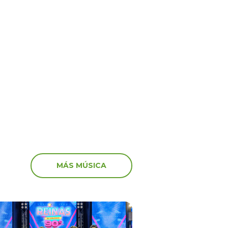
5
17 Oct 2025
ime” no va más! El
‘Peluchín’ arremete con
anuncia el fin del
artistas que participaro
 en el canal de Youtube
marcha: “Miserables”
MÁS MÚSICA