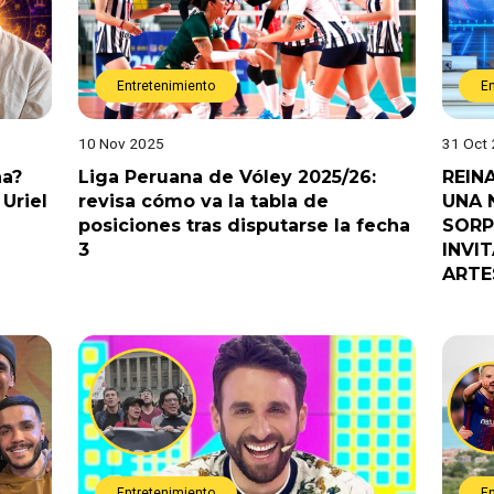
Entretenimiento
E
10 Nov 2025
31 Oct
na?
Liga Peruana de Vóley 2025/26:
REIN
Uriel
revisa cómo va la tabla de
UNA 
posiciones tras disputarse la fecha
SORP
3
INVI
ARTE
Entretenimiento
E