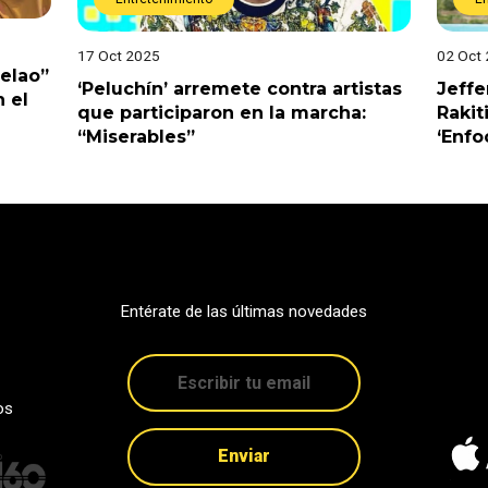
17 Oct 2025
02 Oct
Pelao”
‘Peluchín’ arremete contra artistas
Jeffe
 el
que participaron en la marcha:
Rakit
“Miserables”
‘Enfo
Entérate de las últimas novedades
os
Enviar