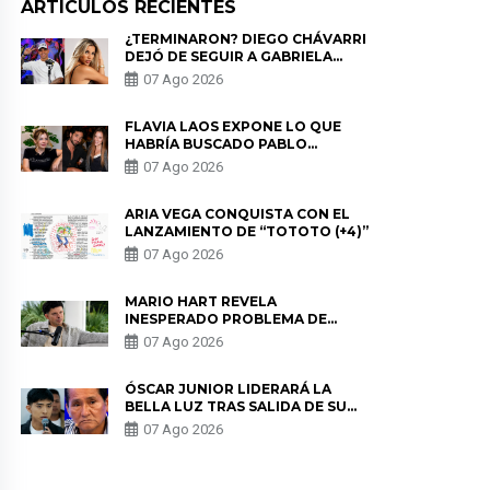
ARTICULOS RECIENTES
¿TERMINARON? DIEGO CHÁVARRI
DEJÓ DE SEGUIR A GABRIELA
HERRERA Y ANUNCIA SU SALIDA
07 Ago 2026
DE PÓDCAST
FLAVIA LAOS EXPONE LO QUE
HABRÍA BUSCADO PABLO
HEREDIA CON ALE FULLER: “UNA
07 Ago 2026
DE LAS PARTES QUERÍA EL
REMEMBER”
ARIA VEGA CONQUISTA CON EL
LANZAMIENTO DE “TOTOTO (+4)”
07 Ago 2026
MARIO HART REVELA
INESPERADO PROBLEMA DE
SALUD ANTES DE SEPARARSE DE
07 Ago 2026
KORINA: “ME ENCONTRARON UN
TUMOR”
ÓSCAR JUNIOR LIDERARÁ LA
BELLA LUZ TRAS SALIDA DE SU
PADRE POR POLÉMICA CON
07 Ago 2026
NALDY SALDAÑA