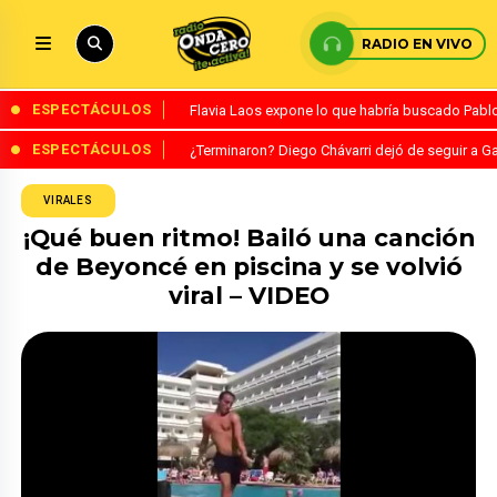
RADIO EN VIVO
ESPECTÁCULOS
Flavia Laos expone lo que habría buscado Pablo 
ESPECTÁCULOS
¿Terminaron? Diego Chávarri dejó de seguir a Ga
VIRALES
¡Qué buen ritmo! Bailó una canción
de Beyoncé en piscina y se volvió
viral – VIDEO