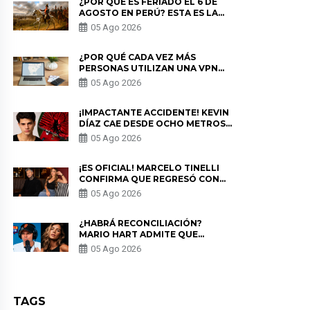
¿POR QUÉ ES FERIADO EL 6 DE
AGOSTO EN PERÚ? ESTA ES LA
HISTORIA
05 Ago 2026
¿POR QUÉ CADA VEZ MÁS
PERSONAS UTILIZAN UNA VPN
PARA PROTEGER SU
05 Ago 2026
PRIVACIDAD?
¡IMPACTANTE ACCIDENTE! KEVIN
DÍAZ CAE DESDE OCHO METROS
EN “ESTO ES GUERRA” Y GENERA
05 Ago 2026
PREOCUPACIÓN
¡ES OFICIAL! MARCELO TINELLI
CONFIRMA QUE REGRESÓ CON
MILETT FIGUEROA: “EL AMOR
05 Ago 2026
PUDO MÁS”
¿HABRÁ RECONCILIACIÓN?
MARIO HART ADMITE QUE
PODRÍA VOLVER CON KORINA
05 Ago 2026
RIVADENEIRA: “NO LE CERRARÍA
LAS PUERTAS”
TAGS