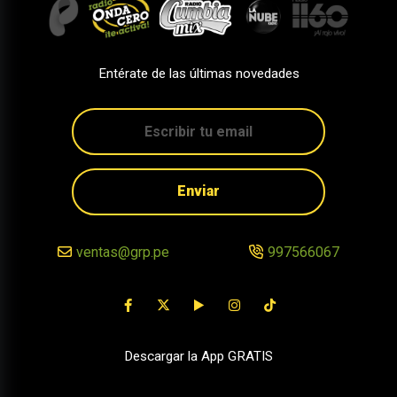
Entérate de las últimas novedades
Enviar
ventas@grp.pe
997566067
Descargar la App GRATIS