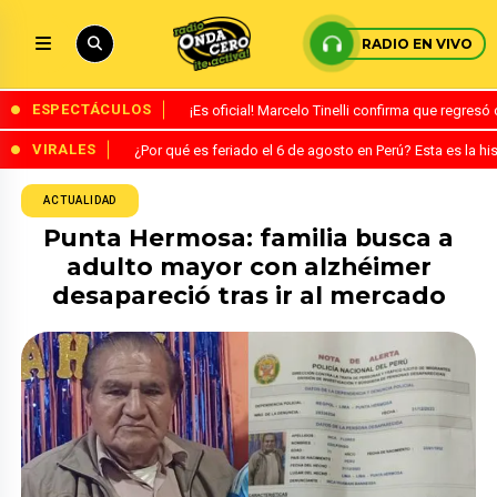
RADIO EN VIVO
ESPECTÁCULOS
¡Es oficial! Marcelo Tinelli confirma que regres
VIRALES
¿Por qué es feriado el 6 de agosto en Perú? Esta es la his
ACTUALIDAD
Punta Hermosa: familia busca a
adulto mayor con alzhéimer
desapareció tras ir al mercado