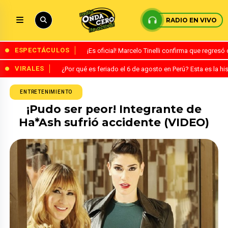
RADIO EN VIVO
ESPECTÁCULOS
¡Es oficial! Marcelo Tinelli confirma que regres
VIRALES
¿Por qué es feriado el 6 de agosto en Perú? Esta es la his
ENTRETENIMIENTO
¡Pudo ser peor! Integrante de
Ha*Ash sufrió accidente (VIDEO)