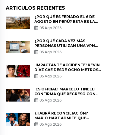
ARTICULOS RECIENTES
¿POR QUÉ ES FERIADO EL 6 DE
AGOSTO EN PERÚ? ESTA ES LA
HISTORIA
05 Ago 2026
¿POR QUÉ CADA VEZ MÁS
PERSONAS UTILIZAN UNA VPN
PARA PROTEGER SU
05 Ago 2026
PRIVACIDAD?
¡IMPACTANTE ACCIDENTE! KEVIN
DÍAZ CAE DESDE OCHO METROS
EN “ESTO ES GUERRA” Y GENERA
05 Ago 2026
PREOCUPACIÓN
¡ES OFICIAL! MARCELO TINELLI
CONFIRMA QUE REGRESÓ CON
MILETT FIGUEROA: “EL AMOR
05 Ago 2026
PUDO MÁS”
¿HABRÁ RECONCILIACIÓN?
MARIO HART ADMITE QUE
PODRÍA VOLVER CON KORINA
05 Ago 2026
RIVADENEIRA: “NO LE CERRARÍA
LAS PUERTAS”