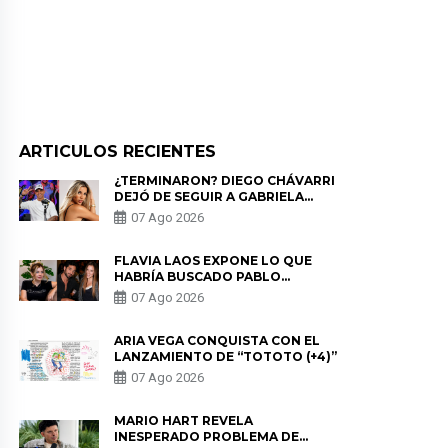
ARTICULOS RECIENTES
¿TERMINARON? DIEGO CHÁVARRI
DEJÓ DE SEGUIR A GABRIELA
HERRERA Y ANUNCIA SU SALIDA
07 Ago 2026
DE PÓDCAST
FLAVIA LAOS EXPONE LO QUE
HABRÍA BUSCADO PABLO
HEREDIA CON ALE FULLER: “UNA
07 Ago 2026
DE LAS PARTES QUERÍA EL
REMEMBER”
ARIA VEGA CONQUISTA CON EL
LANZAMIENTO DE “TOTOTO (+4)”
07 Ago 2026
MARIO HART REVELA
INESPERADO PROBLEMA DE