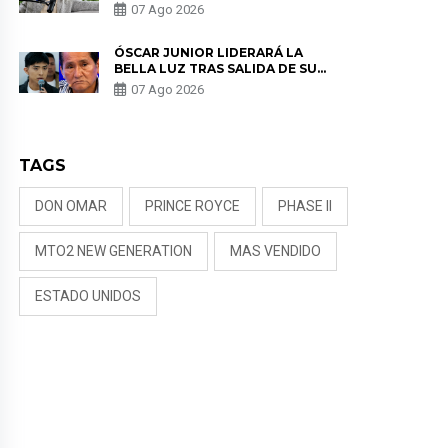
SALUD ANTES DE SEPARARSE DE
07 Ago 2026
KORINA: “ME ENCONTRARON UN
TUMOR”
ÓSCAR JUNIOR LIDERARÁ LA
BELLA LUZ TRAS SALIDA DE SU
PADRE POR POLÉMICA CON
07 Ago 2026
NALDY SALDAÑA
TAGS
DON OMAR
PRINCE ROYCE
PHASE II
MTO2 NEW GENERATION
MAS VENDIDO
ESTADO UNIDOS