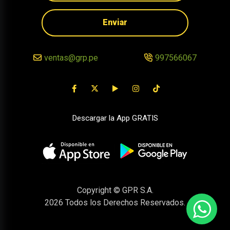
Enviar
ventas@grp.pe
997566067
Descargar la App GRATIS
Copyright © GPR S.A.
2026
Todos los Derechos Reservados.