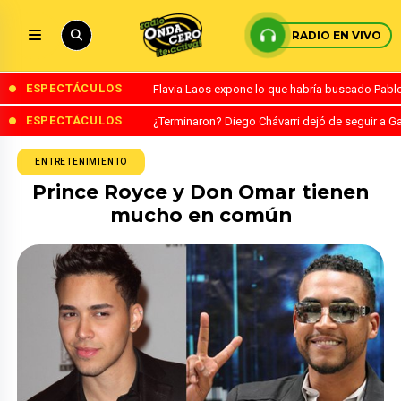
RADIO EN VIVO
ESPECTÁCULOS
Flavia Laos expone lo que habría buscado Pablo 
ESPECTÁCULOS
¿Terminaron? Diego Chávarri dejó de seguir a Ga
ENTRETENIMIENTO
Prince Royce y Don Omar tienen
mucho en común