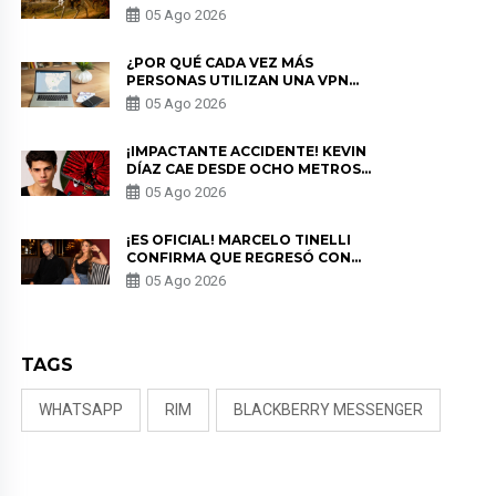
HISTORIA
05 Ago 2026
¿POR QUÉ CADA VEZ MÁS
PERSONAS UTILIZAN UNA VPN
PARA PROTEGER SU
05 Ago 2026
PRIVACIDAD?
¡IMPACTANTE ACCIDENTE! KEVIN
DÍAZ CAE DESDE OCHO METROS
EN “ESTO ES GUERRA” Y GENERA
05 Ago 2026
PREOCUPACIÓN
¡ES OFICIAL! MARCELO TINELLI
CONFIRMA QUE REGRESÓ CON
MILETT FIGUEROA: “EL AMOR
05 Ago 2026
PUDO MÁS”
TAGS
WHATSAPP
RIM
BLACKBERRY MESSENGER