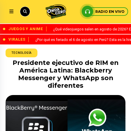
RADIO EN VIVO
JUEGOS Y ANIME
¿Qué videojuegos salen en agosto de 2026? 
VIRALES
¿Por qué es feriado el 6 de agosto en Perú? Esta es la his
TECNOLOGÍA
Presidente ejecutivo de RIM en
América Latina: Blackberry
Messenger y WhatsApp son
diferentes