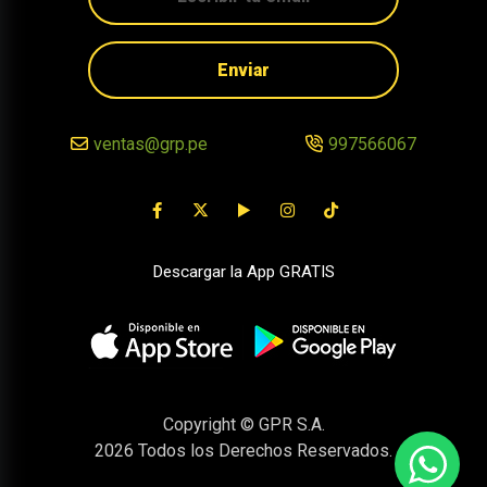
Enviar
ventas@grp.pe
997566067
Descargar la App GRATIS
Copyright © GPR S.A.
2026
Todos los Derechos Reservados.