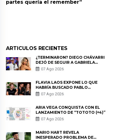
partes quería el remember”
ARTICULOS RECIENTES
¿TERMINARON? DIEGO CHÁVARRI
DEJÓ DE SEGUIR A GABRIELA
HERRERA Y ANUNCIA SU SALIDA
07 Ago 2026
DE PÓDCAST
FLAVIA LAOS EXPONE LO QUE
HABRÍA BUSCADO PABLO
HEREDIA CON ALE FULLER: “UNA
07 Ago 2026
DE LAS PARTES QUERÍA EL
REMEMBER”
ARIA VEGA CONQUISTA CON EL
LANZAMIENTO DE “TOTOTO (+4)”
07 Ago 2026
MARIO HART REVELA
INESPERADO PROBLEMA DE