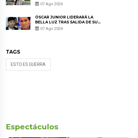
SALUD ANTES DE SEPARARSE DE
07 Ago 2026
KORINA: “ME ENCONTRARON UN
TUMOR”
ÓSCAR JUNIOR LIDERARÁ LA
BELLA LUZ TRAS SALIDA DE SU
PADRE POR POLÉMICA CON
07 Ago 2026
NALDY SALDAÑA
TAGS
ESTO ES GUERRA
Espectáculos