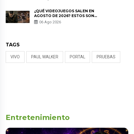
NALDY SALDAÑA
¿QUÉ VIDEOJUEGOS SALEN EN
AGOSTO DE 2026? ESTOS SON
LOS ESTRENOS MÁS ESPERADOS
06 Ago 2026
TAGS
VIVO
PAUL WALKER
PORTAL
PRUEBAS
Entretenimiento