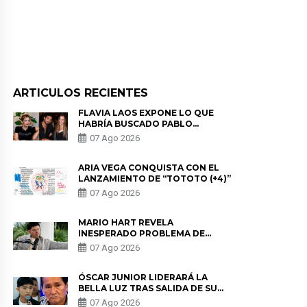
ARTICULOS RECIENTES
FLAVIA LAOS EXPONE LO QUE
HABRÍA BUSCADO PABLO
HEREDIA CON ALE FULLER: “UNA
07 Ago 2026
DE LAS PARTES QUERÍA EL
REMEMBER”
ARIA VEGA CONQUISTA CON EL
LANZAMIENTO DE “TOTOTO (+4)”
07 Ago 2026
MARIO HART REVELA
INESPERADO PROBLEMA DE
SALUD ANTES DE SEPARARSE DE
07 Ago 2026
KORINA: “ME ENCONTRARON UN
TUMOR”
ÓSCAR JUNIOR LIDERARÁ LA
BELLA LUZ TRAS SALIDA DE SU
PADRE POR POLÉMICA CON
07 Ago 2026