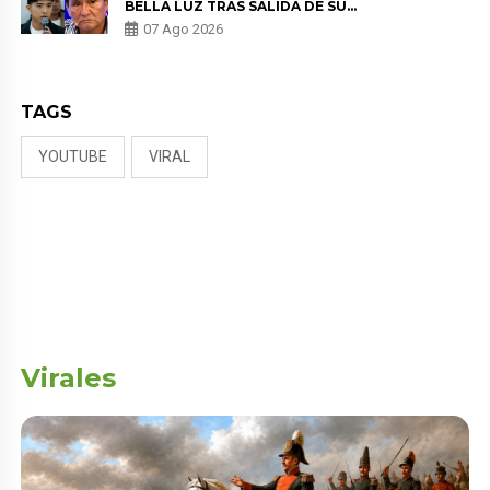
BELLA LUZ TRAS SALIDA DE SU
PADRE POR POLÉMICA CON
07 Ago 2026
NALDY SALDAÑA
TAGS
YOUTUBE
VIRAL
Virales