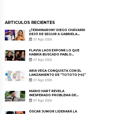
ARTICULOS RECIENTES
¿TERMINARON? DIEGO CHÁVARRI
DEJÓ DE SEGUIR A GABRIELA
HERRERA Y ANUNCIA SU SALIDA
07 Ago 2026
DE PÓDCAST
FLAVIA LAOS EXPONE LO QUE
HABRÍA BUSCADO PABLO
HEREDIA CON ALE FULLER: “UNA
07 Ago 2026
DE LAS PARTES QUERÍA EL
REMEMBER”
ARIA VEGA CONQUISTA CON EL
LANZAMIENTO DE “TOTOTO (+4)”
07 Ago 2026
MARIO HART REVELA
INESPERADO PROBLEMA DE
SALUD ANTES DE SEPARARSE DE
07 Ago 2026
KORINA: “ME ENCONTRARON UN
TUMOR”
ÓSCAR JUNIOR LIDERARÁ LA