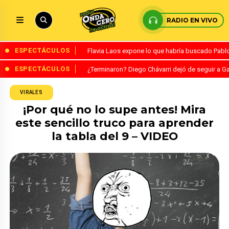
RADIO EN VIVO
ESPECTÁCULOS
Flavia Laos expone lo que habría buscado Pablo 
ESPECTÁCULOS
¿Terminaron? Diego Chávarri dejó de seguir a Ga
VIRALES
¡Por qué no lo supe antes! Mira
este sencillo truco para aprender
la tabla del 9 – VIDEO