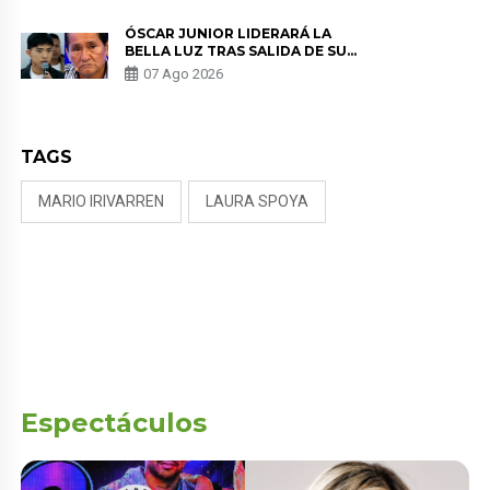
TUMOR”
ÓSCAR JUNIOR LIDERARÁ LA
BELLA LUZ TRAS SALIDA DE SU
PADRE POR POLÉMICA CON
07 Ago 2026
NALDY SALDAÑA
TAGS
MARIO IRIVARREN
LAURA SPOYA
Espectáculos