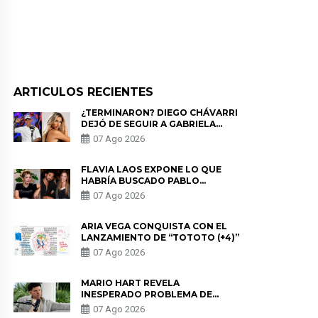
ARTICULOS RECIENTES
¿TERMINARON? DIEGO CHÁVARRI
DEJÓ DE SEGUIR A GABRIELA
HERRERA Y ANUNCIA SU SALIDA
07 Ago 2026
DE PÓDCAST
FLAVIA LAOS EXPONE LO QUE
HABRÍA BUSCADO PABLO
HEREDIA CON ALE FULLER: “UNA
07 Ago 2026
DE LAS PARTES QUERÍA EL
REMEMBER”
ARIA VEGA CONQUISTA CON EL
LANZAMIENTO DE “TOTOTO (+4)”
07 Ago 2026
MARIO HART REVELA
INESPERADO PROBLEMA DE
SALUD ANTES DE SEPARARSE DE
07 Ago 2026
KORINA: “ME ENCONTRARON UN