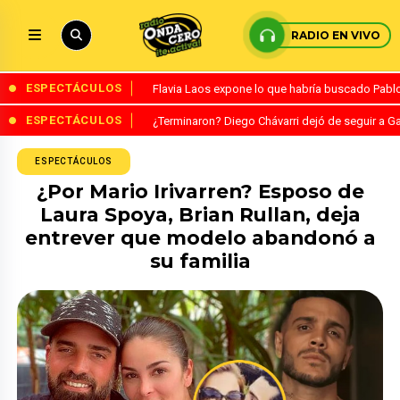
RADIO EN VIVO
ESPECTÁCULOS
Flavia Laos expone lo que habría buscado Pablo 
ESPECTÁCULOS
¿Terminaron? Diego Chávarri dejó de seguir a Ga
ESPECTÁCULOS
¿Por Mario Irivarren? Esposo de
Laura Spoya, Brian Rullan, deja
entrever que modelo abandonó a
su familia