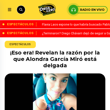
RADIO EN VIVO
ESPECTÁCULOS
Flavia Laos expone lo que habría buscado Pablo 
ESPECTÁCULOS
¿Terminaron? Diego Chávarri dejó de seguir a Ga
ESPECTÁCULOS
¡Eso era! Revelan la razón por la
que Alondra García Miró está
delgada