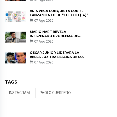
DE LAS PARTES QUERÍA EL
REMEMBER”
ARIA VEGA CONQUISTA CON EL
LANZAMIENTO DE “TOTOTO (+4)”
07 Ago 2026
MARIO HART REVELA
INESPERADO PROBLEMA DE
SALUD ANTES DE SEPARARSE DE
07 Ago 2026
KORINA: “ME ENCONTRARON UN
TUMOR”
ÓSCAR JUNIOR LIDERARÁ LA
BELLA LUZ TRAS SALIDA DE SU
PADRE POR POLÉMICA CON
07 Ago 2026
NALDY SALDAÑA
TAGS
INSTAGRAM
PAOLO GUERRERO