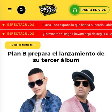
RADIO EN VIVO
ESPECTÁCULOS
Flavia Laos expone lo que habría buscado Pablo 
ESPECTÁCULOS
¿Terminaron? Diego Chávarri dejó de seguir a Ga
ENTRETENIMIENTO
Plan B prepara el lanzamiento de
su tercer álbum