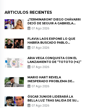
ARTICULOS RECIENTES
¿TERMINARON? DIEGO CHÁVARRI
DEJÓ DE SEGUIR A GABRIELA
HERRERA Y ANUNCIA SU SALIDA
07 Ago 2026
DE PÓDCAST
FLAVIA LAOS EXPONE LO QUE
HABRÍA BUSCADO PABLO
HEREDIA CON ALE FULLER: “UNA
07 Ago 2026
DE LAS PARTES QUERÍA EL
REMEMBER”
ARIA VEGA CONQUISTA CON EL
LANZAMIENTO DE “TOTOTO (+4)”
07 Ago 2026
MARIO HART REVELA
INESPERADO PROBLEMA DE
SALUD ANTES DE SEPARARSE DE
07 Ago 2026
KORINA: “ME ENCONTRARON UN
TUMOR”
ÓSCAR JUNIOR LIDERARÁ LA
BELLA LUZ TRAS SALIDA DE SU
PADRE POR POLÉMICA CON
07 Ago 2026