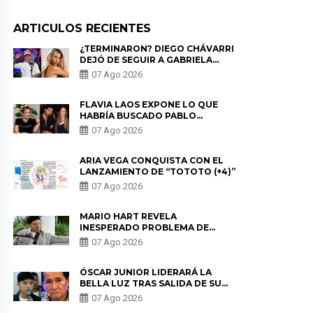
ARTICULOS RECIENTES
¿TERMINARON? DIEGO CHÁVARRI
DEJÓ DE SEGUIR A GABRIELA
HERRERA Y ANUNCIA SU SALIDA
07 Ago 2026
DE PÓDCAST
FLAVIA LAOS EXPONE LO QUE
HABRÍA BUSCADO PABLO
HEREDIA CON ALE FULLER: “UNA
07 Ago 2026
DE LAS PARTES QUERÍA EL
REMEMBER”
ARIA VEGA CONQUISTA CON EL
LANZAMIENTO DE “TOTOTO (+4)”
07 Ago 2026
MARIO HART REVELA
INESPERADO PROBLEMA DE
SALUD ANTES DE SEPARARSE DE
07 Ago 2026
KORINA: “ME ENCONTRARON UN
TUMOR”
ÓSCAR JUNIOR LIDERARÁ LA
BELLA LUZ TRAS SALIDA DE SU
PADRE POR POLÉMICA CON
07 Ago 2026
NALDY SALDAÑA