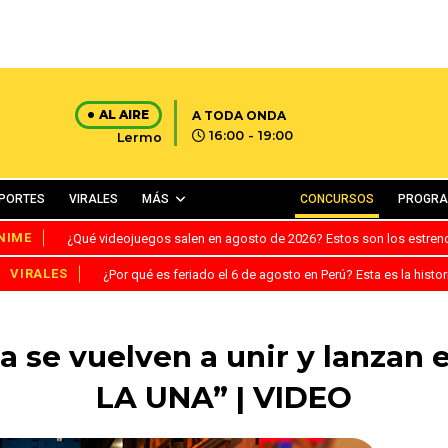
AL AIRE
A TODA ONDA
16:00 - 19:00
Lermo
PORTES
VIRALES
MÁS
CONCURSOS
PROGR
NIME
¿Qué videojuegos salen en agosto de 2026? Estos son los estre
VIRALES
¿Por qué es feriado el 6 de agosto en Perú? Esta es la histor
a se vuelven a unir y lanzan
LA UNA” | VIDEO