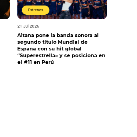
Estrenos
Estren
21 Jul 2026
20 Jul 2026
Aitana pone la banda sonora al
América 
segundo título Mundial de
exclusiv
España con su hit global
de la Se
“Superestrella» y se posiciona en
Mundial
el #11 en Perú