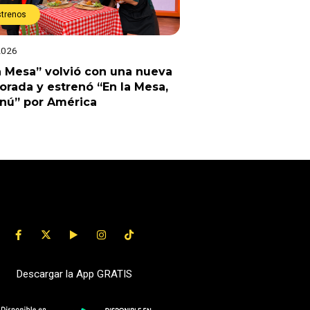
strenos
2026
a Mesa” volvió con una nueva
rada y estrenó “En la Mesa,
enú” por América
Descargar la App GRATIS