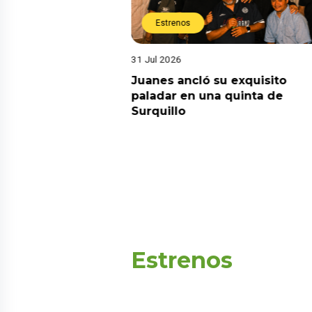
Estrenos
31 Jul 2026
media domina el
Juanes ancló su exquisito
onsolida su
paladar en una quinta de
 los programas más
Surquillo
levisión peruana
Estrenos