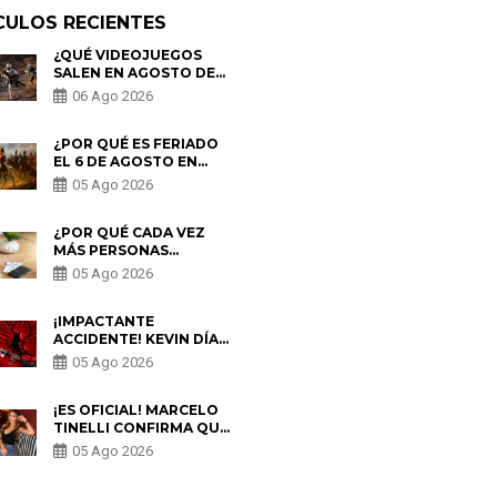
CULOS RECIENTES
¿QUÉ VIDEOJUEGOS
SALEN EN AGOSTO DE
2026? ESTOS SON LOS
06 Ago 2026
ESTRENOS MÁS
ESPERADOS
¿POR QUÉ ES FERIADO
EL 6 DE AGOSTO EN
PERÚ? ESTA ES LA
05 Ago 2026
HISTORIA
¿POR QUÉ CADA VEZ
MÁS PERSONAS
UTILIZAN UNA VPN
05 Ago 2026
PARA PROTEGER SU
PRIVACIDAD?
¡IMPACTANTE
ACCIDENTE! KEVIN DÍAZ
CAE DESDE OCHO
05 Ago 2026
METROS EN “ESTO ES
GUERRA” Y GENERA
PREOCUPACIÓN
¡ES OFICIAL! MARCELO
TINELLI CONFIRMA QUE
REGRESÓ CON MILETT
05 Ago 2026
FIGUEROA: “EL AMOR
PUDO MÁS”