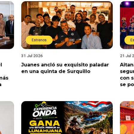
Estrenos
E
31 Jul 2026
21 Jul 
l
Juanes ancló su exquisito paladar
Aitan
en una quinta de Surquillo
segun
 más
con s
a
se po