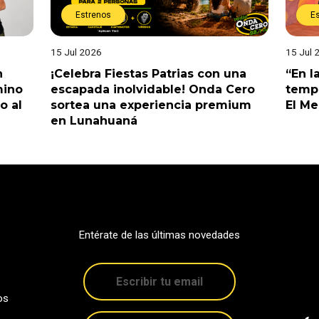
Estrenos
E
15 Jul 2026
15 Jul 
n
¡Celebra Fiestas Patrias con una
“En l
mino
escapada inolvidable! Onda Cero
tempo
o al
sortea una experiencia premium
El M
en Lunahuaná
Entérate de las últimas novedades
os