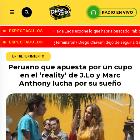
RADIO EN VIVO
ESPECTÁCULOS
Flavia Laos expone lo que habría buscado Pablo 
ESPECTÁCULOS
¿Terminaron? Diego Chávarri dejó de seguir a Ga
ENTRETENIMIENTO
Peruano que apuesta por un cupo
en el ‘reality’ de J.Lo y Marc
Anthony lucha por su sueño