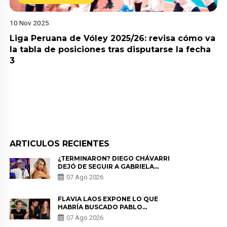
10 Nov 2025
Liga Peruana de Vóley 2025/26: revisa cómo va
la tabla de posiciones tras disputarse la fecha
3
ARTICULOS RECIENTES
¿TERMINARON? DIEGO CHÁVARRI
DEJÓ DE SEGUIR A GABRIELA
HERRERA Y ANUNCIA SU SALIDA
07 Ago 2026
DE PÓDCAST
FLAVIA LAOS EXPONE LO QUE
HABRÍA BUSCADO PABLO
HEREDIA CON ALE FULLER: “UNA
07 Ago 2026
DE LAS PARTES QUERÍA EL