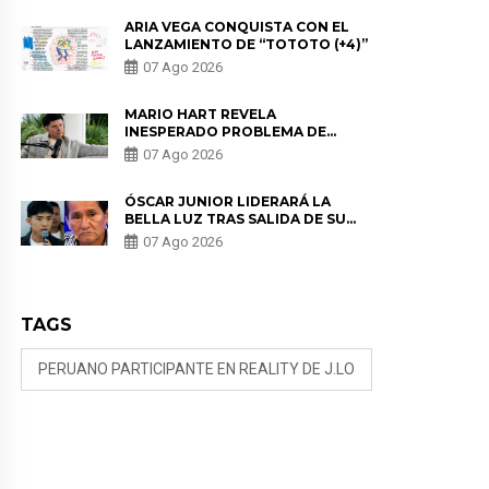
REMEMBER”
ARIA VEGA CONQUISTA CON EL
LANZAMIENTO DE “TOTOTO (+4)”
07 Ago 2026
MARIO HART REVELA
INESPERADO PROBLEMA DE
SALUD ANTES DE SEPARARSE DE
07 Ago 2026
KORINA: “ME ENCONTRARON UN
TUMOR”
ÓSCAR JUNIOR LIDERARÁ LA
BELLA LUZ TRAS SALIDA DE SU
PADRE POR POLÉMICA CON
07 Ago 2026
NALDY SALDAÑA
TAGS
PERUANO PARTICIPANTE EN REALITY DE J.LO