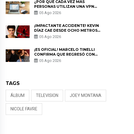
¿POR QUÉ CADA VEZ MÁS
PERSONAS UTILIZAN UNA VPN
PARA PROTEGER SU
05 Ago 2026
PRIVACIDAD?
¡IMPACTANTE ACCIDENTE! KEVIN
DÍAZ CAE DESDE OCHO METROS
EN “ESTO ES GUERRA” Y GENERA
05 Ago 2026
PREOCUPACIÓN
¡ES OFICIAL! MARCELO TINELLI
CONFIRMA QUE REGRESÓ CON
MILETT FIGUEROA: “EL AMOR
05 Ago 2026
PUDO MÁS”
TAGS
ÁLBUM
TELEVISION
JOEY MONTANA
NICOLE FAVRE