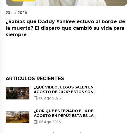
23 Jul 2026
¿Sabías que Daddy Yankee estuvo al borde de
la muerte? El disparo que cambió su vida para
siempre
ARTICULOS RECIENTES
¿QUÉ VIDEOJUEGOS SALEN EN
AGOSTO DE 2026? ESTOS SON
LOS ESTRENOS MÁS ESPERADOS
06 Ago 2026
¿POR QUÉ ES FERIADO EL 6 DE
AGOSTO EN PERÚ? ESTA ES LA
HISTORIA
05 Ago 2026