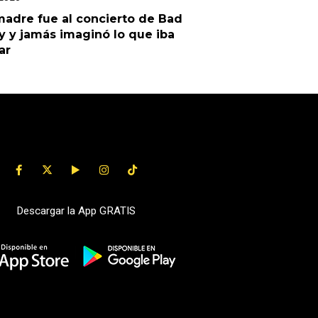
adre fue al concierto de Bad
 y jamás imaginó lo que iba
ar
Descargar la App GRATIS