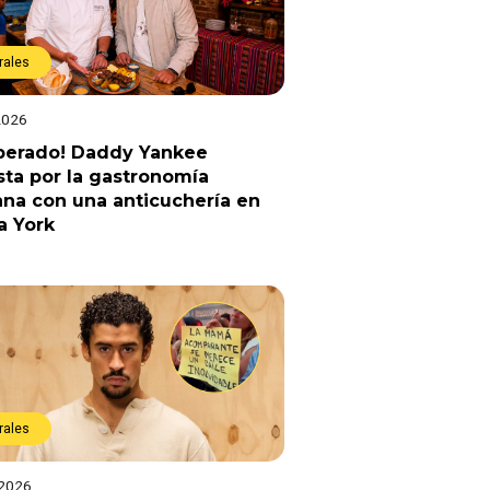
rales
2026
sperado! Daddy Yankee
ta por la gastronomía
na con una anticuchería en
a York
rales
 2026