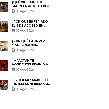
¿QUÉ VIDEOJUEGOS
SALEN EN AGOSTO DE
2026? ESTOS SON LOS
06 Ago 2026
ESTRENOS MÁS
ESPERADOS
¿POR QUÉ ES FERIADO
EL 6 DE AGOSTO EN
PERÚ? ESTA ES LA
05 Ago 2026
HISTORIA
¿POR QUÉ CADA VEZ
MÁS PERSONAS
UTILIZAN UNA VPN
05 Ago 2026
PARA PROTEGER SU
PRIVACIDAD?
¡IMPACTANTE
ACCIDENTE! KEVIN DÍAZ
CAE DESDE OCHO
05 Ago 2026
METROS EN “ESTO ES
GUERRA” Y GENERA
PREOCUPACIÓN
¡ES OFICIAL! MARCELO
TINELLI CONFIRMA QUE
REGRESÓ CON MILETT
05 Ago 2026
FIGUEROA: “EL AMOR
PUDO MÁS”
S