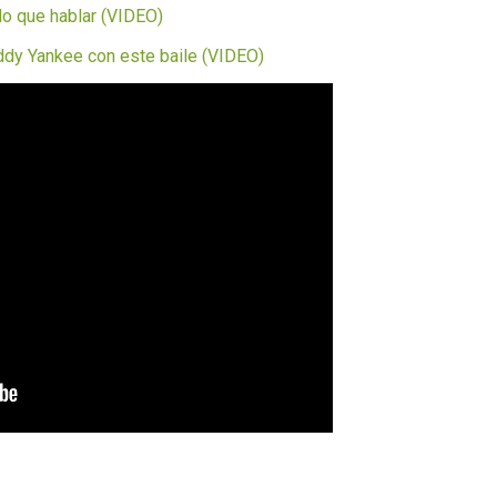
do que hablar (VIDEO)
ddy Yankee con este baile (VIDEO)