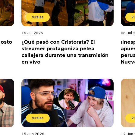
Virales
Vi
16 Jul 2026
06 Jul 
gosto
¿Qué pasó con Cristorata? El
¡Ine
streamer protagoniza pelea
apues
callejera durante una transmisión
perua
en vivo
Nuev
Virales
Vi
15 Jun 2026
12 Jun