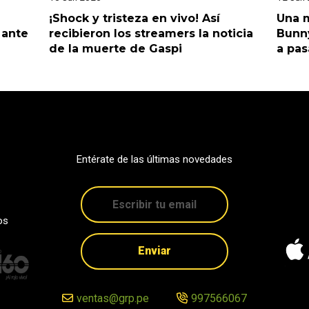
¡Shock y tristeza en vivo! Así
Una m
 ante
recibieron los streamers la noticia
Bunny
de la muerte de Gaspi
a pas
Entérate de las últimas novedades
os
Enviar
ventas@grp.pe
997566067