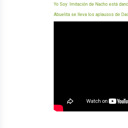
Yo Soy: Imitación de Nacho está dan
Abuelita se lleva los aplausos de Da