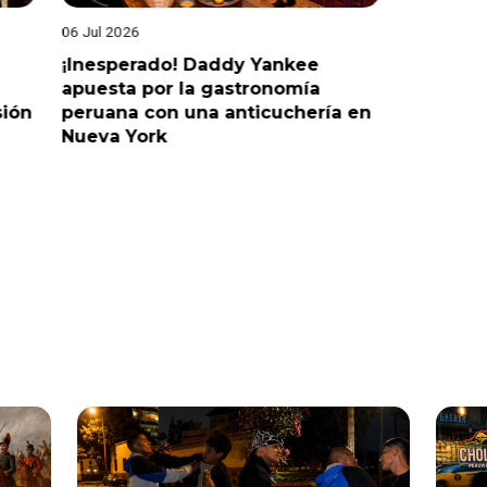
25 Jun 2026
ddy Yankee
¡Juntos por Venezuela! Así
astronomía
reaccionaron algunos artistas
anticuchería en
ante devastador terremoto