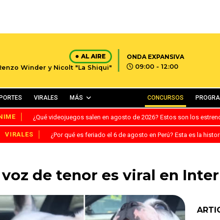
AL AIRE
ONDA EXPANSIVA
09:00 - 12:00
Renzo Winder y Nicolt "La Shiqui"
PORTES
VIRALES
MÁS
CONCURSOS
PROGR
NIME
¿Qué videojuegos salen en agosto de 2026? Estos son los estre
VIRALES
¿Por qué es feriado el 6 de agosto en Perú? Esta es la histor
 voz de tenor es viral en Inte
ARTI