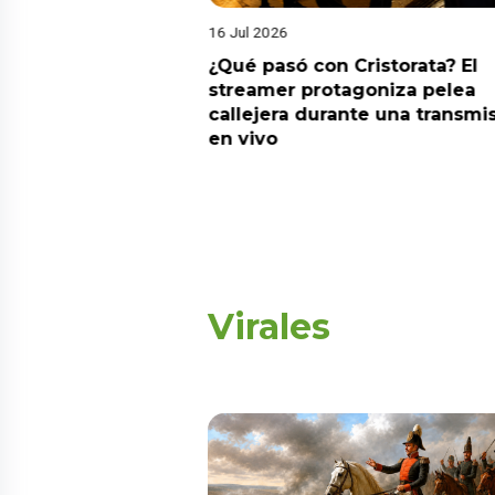
 Jul 2026
06 Jul 2026
Qué pasó con Cristorata? El
¡Inesperado! Da
treamer protagoniza pelea
apuesta por la g
allejera durante una transmisión
peruana con una 
n vivo
Nueva York
Virales